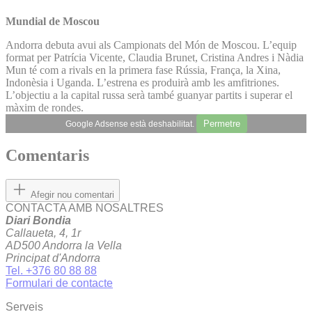
Mundial de Moscou
Andorra debuta avui als Campionats del Món de Moscou. L’equip
format per Patrícia Vicente, Claudia Brunet, Cristina Andres i Nàdia
Mun té com a rivals en la primera fase Rússia, França, la Xina,
Indonèsia i Uganda. L’estrena es produirà amb les amfitriones.
L’objectiu a la capital russa serà també guanyar partits i superar el
màxim de rondes.
Permetre
Google Adsense està deshabilitat.
Comentaris
Afegir nou comentari
CONTACTA AMB NOSALTRES
Diari Bondia
Callaueta, 4, 1r
AD500 Andorra la Vella
Principat d'Andorra
Tel. +376 80 88 88
Formulari de contacte
Serveis