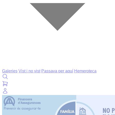
Galeries
Vist i no vist
Passava per aquí
Hemeroteca