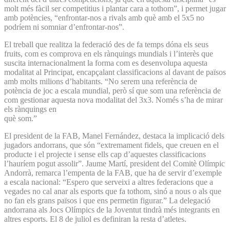
molt més fàcil ser competitius i plantar cara a tothom”, i permet jugar
amb potències, “enfrontar-nos a rivals amb què amb el 5x5 no
podríem ni somniar d’enfrontar-nos”.
El treball que realitza la federació des de fa temps dóna els seus
fruits, com es comprova en els rànquings mundials i l’interès que
suscita internacionalment la forma com es des­envolupa aquesta
modalitat al Principat, encapçalant classificacions al davant de països
amb molts milions d’habitants. “No serem una referència de
potència de joc a escala mundial, però sí que som una referència de
com gestionar aquesta nova modalitat del 3x3. Només s’ha de mirar
els rànquings en
què som.”
El president de la FAB, Manel Fernández, destaca la implicació dels
jugadors andorrans, que són “extremament fidels, que creuen en el
producte i el projecte i sense ells cap d’aquestes classificacions
l’hauríem pogut assolir”. Jaume Martí, president del Comitè Olímpic
Andorrà, remarca l’empenta de la FAB, que ha de servir d’exemple
a escala nacional: “Espero que serveixi a altres federacions que a
vegades no cal anar als esports que fa tothom, sinó a nous o als que
no fan els grans països i que ens permetin figurar.” La delegació
andorrana als Jocs Olímpics de la Joventut tindrà més integrants en
altres esports. El 8 de juliol es definiran la resta d’atletes.