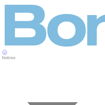
Panell de gestió de galetes
Notícies