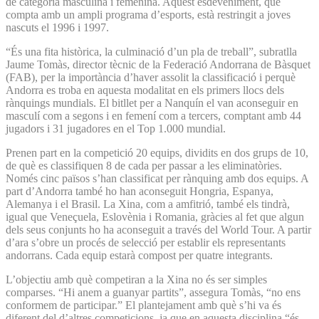
de categoria masculina i femenina. Aquest esdeveniment, que
compta amb un ampli programa d’esports, està restringit a joves
nascuts el 1996 i 1997.
“És una fita històrica, la culminació d’un pla de treball”, subratlla
Jaume Tomàs, director tècnic de la Federació Andorrana de Bàsquet
(FAB), per la importància d’haver assolit la classificació i perquè
Andorra es troba en aquesta modalitat en els primers llocs dels
rànquings mundials. El bitllet per a Nanquín el van aconseguir en
masculí com a segons i en femení com a tercers, comptant amb 44
jugadors i 31 jugadores en el Top 1.000 mundial.
Prenen part en la competició 20 equips, dividits en dos grups de 10,
de què es classifiquen 8 de cada per passar a les eliminatòries.
Només cinc països s’han classificat per rànquing amb dos equips. A
part d’An­dorra també ho han aconseguit Hongria, Espanya,
Alemanya i el Brasil. La Xina, com a amfitrió, també els tindrà,
igual que Veneçuela, Eslovènia i Romania, gràcies al fet que algun
dels seus conjunts ho ha aconseguit a través del World Tour. A partir
d’ara s’obre un procés de selecció per establir els representants
andorrans. Cada equip estarà compost per quatre integrants.
L’objectiu amb què competiran a la Xina no és ser simples
comparses. “Hi anem a guanyar partits”, assegura Tomàs, “no ens
conformem de participar.” El plantejament amb què s’hi va és
diferent del d’altres competicions, ja que en aquesta disciplina “és