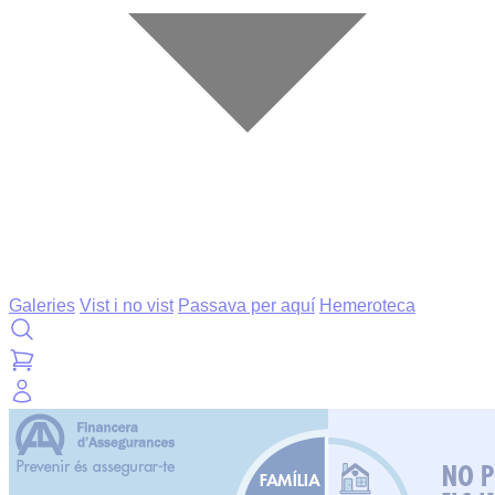
Galeries
Vist i no vist
Passava per aquí
Hemeroteca