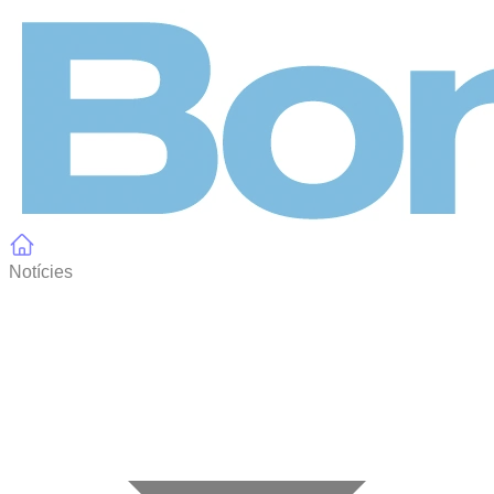
Panell de gestió de galetes
Notícies