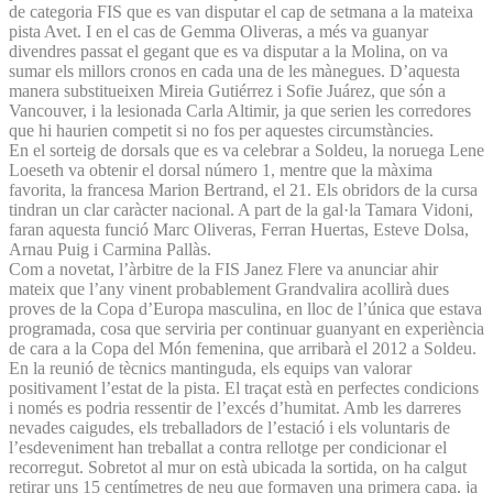
de categoria FIS que es van disputar el cap de setmana a la mateixa
pista Avet. I en el cas de Gemma Oliveras, a més va guanyar
divendres passat el gegant que es va disputar a la Molina, on va
sumar els millors cronos en cada una de les mànegues. D’aquesta
manera substitueixen Mireia Gutiérrez i Sofie Juárez, que són a
Vancouver, i la lesionada Carla Altimir, ja que serien les corredores
que hi haurien competit si no fos per aquestes circumstàncies.
En el sorteig de dorsals que es va celebrar a Soldeu, la noruega Lene
Loeseth va obtenir el dorsal número 1, mentre que la màxima
favorita, la francesa Marion Bertrand, el 21. Els obridors de la cursa
tindran un clar caràcter nacional. A part de la gal·la Tamara Vidoni,
faran aquesta funció Marc Oliveras, Ferran Huertas, Esteve Dolsa,
Arnau Puig i Carmina Pallàs.
Com a novetat, l’àrbitre de la FIS Janez Flere va anunciar ahir
mateix que l’any vinent probablement Grandvalira acollirà dues
proves de la Copa d’Europa masculina, en lloc de l’única que estava
programada, cosa que serviria per continuar guanyant en experiència
de cara a la Copa del Món femenina, que arribarà el 2012 a Soldeu.
En la reunió de tècnics mantinguda, els equips van valorar
positivament l’estat de la pista. El traçat està en perfectes condicions
i només es podria ressentir de l’excés d’humitat. Amb les darreres
nevades caigudes, els treballadors de l’estació i els voluntaris de
l’esdeveniment han treballat a contra rellotge per condicionar el
recorregut. Sobretot al mur on està ubicada la sortida, on ha calgut
retirar uns 15 centímetres de neu que formaven una primera capa, ja