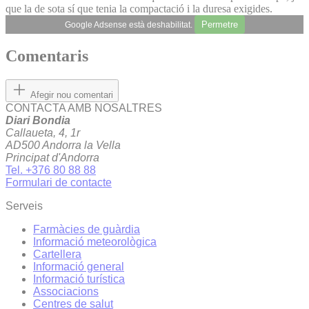
que la de sota sí que tenia la compactació i la duresa exigides.
Permetre
Google Adsense està deshabilitat.
Comentaris
Afegir nou comentari
CONTACTA AMB NOSALTRES
Diari Bondia
Callaueta, 4, 1r
AD500 Andorra la Vella
Principat d'Andorra
Tel. +376 80 88 88
Formulari de contacte
Serveis
Farmàcies de guàrdia
Informació meteorològica
Cartellera
Informació general
Informació turística
Associacions
Centres de salut