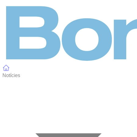
Panell de gestió de galetes
Notícies