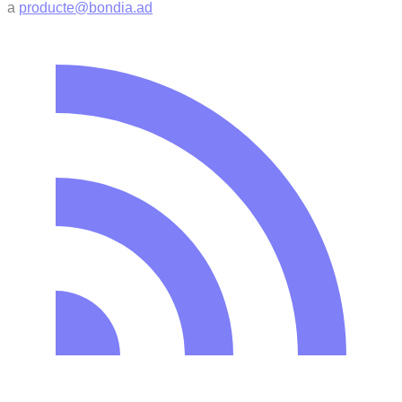
a
producte@bondia.ad