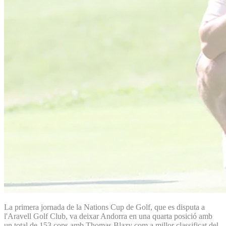
La primera jornada de la Nations Cup de Golf, que es disputa a
l'Aravell Golf Club, va deixar Andorra en una quarta posició amb
un total de 153 cops amb Thomas Blazy com a millor classificat del