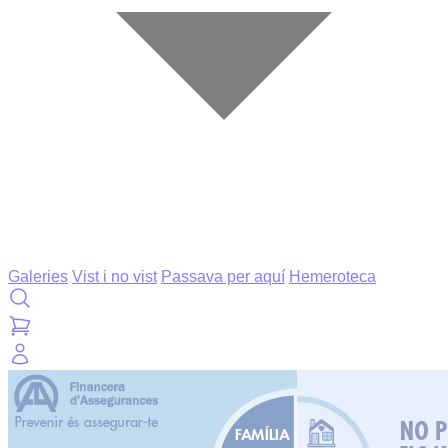
Galeries
Vist i no vist
Passava per aquí
Hemeroteca