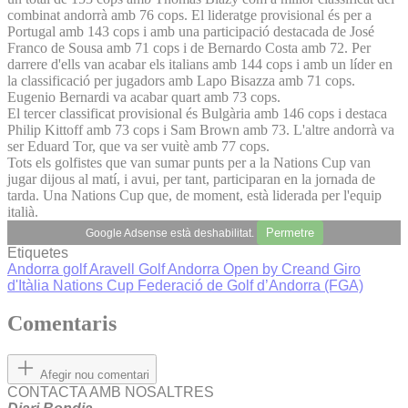
combinat andorrà amb 76 cops. El lideratge provisional és per a
Portugal amb 143 cops i amb una participació destacada de José
Franco de Sousa amb 71 cops i de Bernardo Costa amb 72. Per
darrere d'ells van acabar els italians amb 144 cops i amb un líder en
la classificació per jugadors amb Lapo Bisazza amb 71 cops.
Eugenio Bernardi va acabar quart amb 73 cops.
El tercer classificat provisional és Bulgària amb 146 cops i destaca
Philip Kittoff amb 73 cops i Sam Brown amb 73. L'altre andorrà va
ser Eduard Tor, que va ser vuitè amb 77 cops.
Tots els golfistes que van sumar punts per a la Nations Cup van
jugar dijous al matí, i avui, per tant, participaran en la jornada de
tarda. Una Nations Cup que, de moment, està liderada per l'equip
italià.
Permetre
Google Adsense està deshabilitat.
Etiquetes
Andorra
golf
Aravell Golf Andorra Open by Creand
Giro
d'Itàlia
Nations Cup
Federació de Golf d’Andorra (FGA)
Comentaris
Afegir nou comentari
CONTACTA AMB NOSALTRES