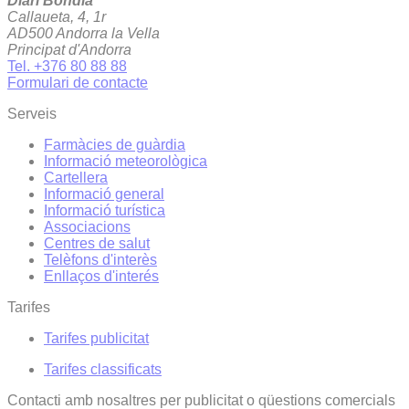
Diari Bondia
Callaueta, 4, 1r
AD500 Andorra la Vella
Principat d'Andorra
Tel. +376 80 88 88
Formulari de contacte
Serveis
Farmàcies de guàrdia
Informació meteorològica
Cartellera
Informació general
Informació turística
Associacions
Centres de salut
Telèfons d'interès
Enllaços d'interés
Tarifes
Tarifes publicitat
Tarifes classificats
Contacti amb nosaltres per publicitat o qüestions comercials