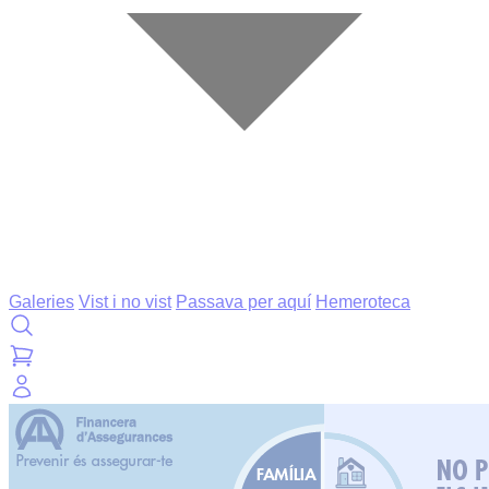
Galeries
Vist i no vist
Passava per aquí
Hemeroteca