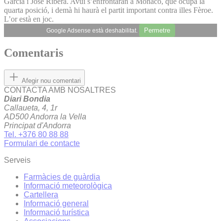
García i José Ribera. Avui s’enfrontaran a Mònaco, que ocupa la
quarta posició, i demà hi haurà el partit important contra illes Fèroe.
L’or està en joc.
Permetre
Google Adsense està deshabilitat.
Comentaris
Afegir nou comentari
CONTACTA AMB NOSALTRES
Diari Bondia
Callaueta, 4, 1r
AD500 Andorra la Vella
Principat d'Andorra
Tel. +376 80 88 88
Formulari de contacte
Serveis
Farmàcies de guàrdia
Informació meteorològica
Cartellera
Informació general
Informació turística