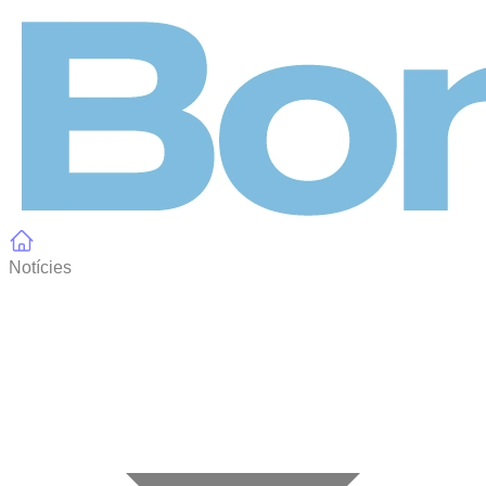
Panell de gestió de galetes
Notícies