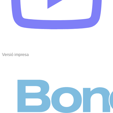
Versió impresa