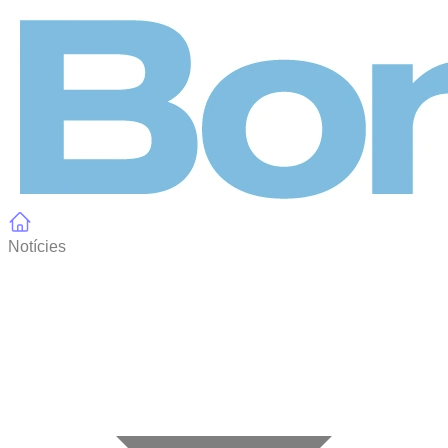
Panell de gestió de galetes
Notícies