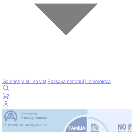
Galeries
Vist i no vist
Passava per aquí
Hemeroteca