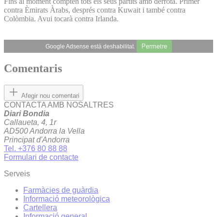
Fins al moment compten tots els seus partits amb derrota. Primer
contra Èmirats Àrabs, després contra Kuwait i també contra
Colòmbia. Avui tocarà contra Irlanda.
Permetre
Google Adsense està deshabilitat.
Comentaris
Afegir nou comentari
CONTACTA AMB NOSALTRES
Diari Bondia
Callaueta, 4, 1r
AD500 Andorra la Vella
Principat d'Andorra
Tel. +376 80 88 88
Formulari de contacte
Serveis
Farmàcies de guàrdia
Informació meteorològica
Cartellera
Informació general