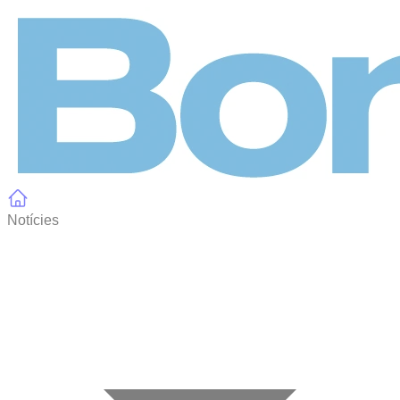
Panell de gestió de galetes
Notícies