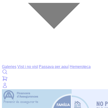
Galeries
Vist i no vist
Passava per aquí
Hemeroteca