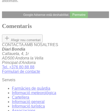
andorrans.
Permetre
Google Adsense està deshabilitat.
Comentaris
Afegir nou comentari
CONTACTA AMB NOSALTRES
Diari Bondia
Callaueta, 4, 1r
AD500 Andorra la Vella
Principat d'Andorra
Tel. +376 80 88 88
Formulari de contacte
Serveis
Farmàcies de guàrdia
Informació meteorològica
Cartellera
Informació general
Informació turística
Associacions