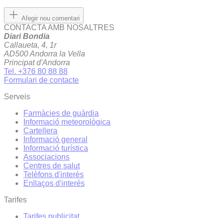
Afegir nou comentari
CONTACTA AMB NOSALTRES
Diari Bondia
Callaueta, 4, 1r
AD500 Andorra la Vella
Principat d'Andorra
Tel. +376 80 88 88
Formulari de contacte
Serveis
Farmàcies de guàrdia
Informació meteorològica
Cartellera
Informació general
Informació turística
Associacions
Centres de salut
Telèfons d'interès
Enllaços d'interés
Tarifes
Tarifes publicitat