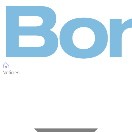
Panell de gestió de galetes
Notícies