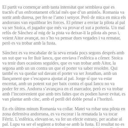
El partit va començar amb tanta intensitat que semblava que es
tractés d’un enfrontament oficial més que d’un amistós. Romania va
sortir amb duresa, per fer-se l’amo i senyor. Però de mica en mica els
andorrans van equilibrar les forces. El primer a enviar la pilota al pal
va ser Stoica, el jugador que més va provar el xut a porteria. Un mal
refús de Sánchez al mig de la pista va deixar-li la pilota als peus i,
veient Aitor avançat, no s’ho va pensar dues vegades i va rematar,
però es va trobar amb la fusta.
Sánchez es va rescabalar de la seva errada pocs segons després amb
un xut que va fer lluir Iancu, que enviava l’esfèrica a córner. Stoica
va tenir dues ocasions seguides, que es van trobar amb Aitor, la
segona amb un un contra un que el porter va saber resoldre. Qui
també es va quedar sol davant el porter va ser Jonathan, amb un
llançament que s’escapava ajustat al pal. Jorge sí que va estar
encertat, amb un potent xut per baix contra el qual Iancu no va
poder fer res. Andorra s’avançava en el marcador, però es va trobar
amb l’inconvenient que amb tres faltes que es podien haver evitat, es
van plantar amb cinc, amb el perill del doble penal a l’horitzó.
En els últims minuts Romania va collar. Matei va robar una pilota en
zona defensiva andorrana, es va escorar i la rematada la va tocar
Férriz. L’esfèrica, elevant-se, va fer un efecte estrany, per acabar al
pal. Lupu va ser el següent a trobar-se amb la fusta. El resultat no es