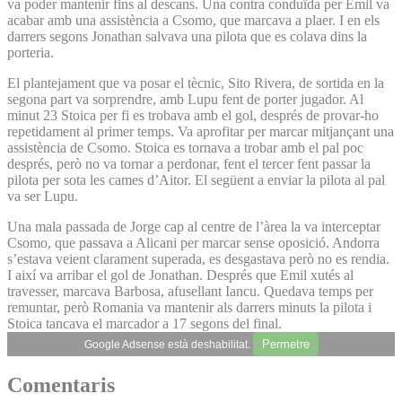
va poder mantenir fins al descans. Una contra conduïda per Emil va
acabar amb una assistència a Csomo, que marcava a plaer. I en els
darrers segons Jonathan salvava una pilota que es colava dins la
porteria.
El plantejament que va posar el tècnic, Sito Rivera, de sortida en la
segona part va sorprendre, amb Lupu fent de porter jugador. Al
minut 23 Stoica per fi es trobava amb el gol, després de provar-ho
repetidament al primer temps. Va aprofitar per marcar mitjançant una
assistència de Csomo. Stoica es tornava a trobar amb el pal poc
després, però no va tornar a perdonar, fent el tercer fent passar la
pilota per sota les cames d’Aitor. El següent a enviar la pilota al pal
va ser Lupu.
Una mala passada de Jorge cap al centre de l’àrea la va interceptar
Csomo, que passava a Alicani per marcar sense oposició. Andorra
s’estava veient clarament superada, es desgastava però no es rendia.
I així va arribar el gol de Jonathan. Després que Emil xutés al
travesser, marcava Barbosa, afusellant Iancu. Quedava temps per
remuntar, però Romania va mantenir als darrers minuts la pilota i
Stoica tancava el marcador a 17 segons del final.
Permetre
Google Adsense està deshabilitat.
Comentaris