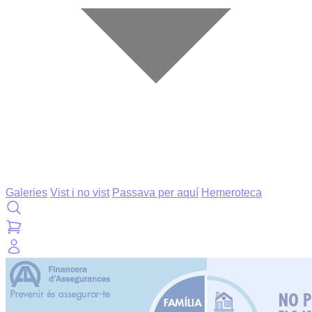
Galeries
Vist i no vist
Passava per aquí
Hemeroteca