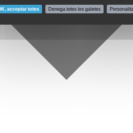
K, acceptar totes
Denega totes les galetes
Personalit