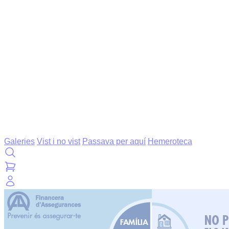
Galeries
Vist i no vist
Passava per aquí
Hemeroteca