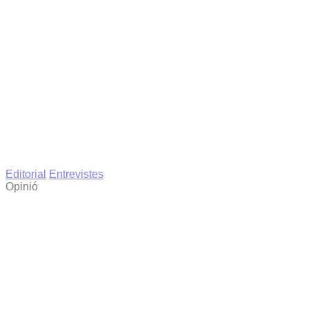
Editorial
Entrevistes
Opinió