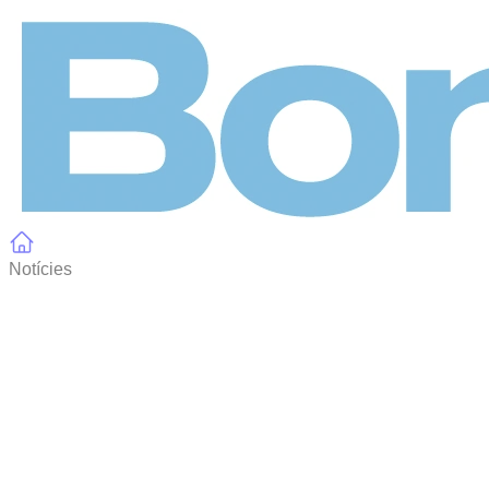
Panell de gestió de galetes
Notícies