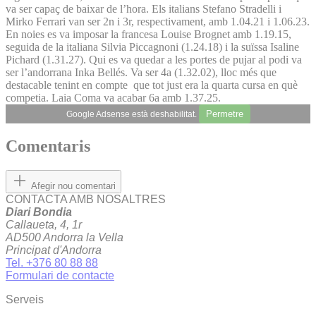
va ser capaç de baixar de l’hora. Els italians Stefano Stradelli i
Mirko Ferrari van ser 2n i 3r, respectivament, amb 1.04.21 i 1.06.23.
En noies es va imposar la francesa Louise Brognet amb 1.19.15,
seguida de la italiana Silvia Piccagnoni (1.24.18) i la suïssa Isaline
Pichard (1.31.27). Qui es va quedar a les portes de pujar al podi va
ser l’andorrana Inka Bellés. Va ser 4a (1.32.02), lloc més que
destacable tenint en compte que tot just era la quarta cursa en què
competia. Laia Coma va acabar 6a amb 1.37.25.
Permetre
Google Adsense està deshabilitat.
Comentaris
Afegir nou comentari
CONTACTA AMB NOSALTRES
Diari Bondia
Callaueta, 4, 1r
AD500 Andorra la Vella
Principat d'Andorra
Tel. +376 80 88 88
Formulari de contacte
Serveis