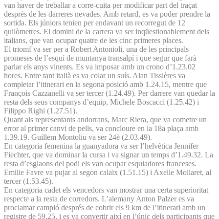
van haver de treballar a corre-cuita per modificar part del traçat
després de les darreres nevades. Amb retard, es va poder prendre la
sortida. Els júniors tenien per endavant un recorregut de 12
quilòmetres. El domini de la carrera va ser inqüestionablement dels
italians, que van ocupar quatre de les cinc primeres places.
El triomf va ser per a Robert Antonioli, una de les principals
promeses de l’esquí de muntanya transalpí i que segur que farà
parlar els anys vinents. Es va imposar amb un crono d’1.23.02
hores. Entre tant italià es va colar un suís. Alan Tissières va
completar l’itinerari en la segona posició amb 1.24.15, mentre que
François Cazzanelli va ser tercer (1.24.49). Per darrere van quedar la
resta dels seus companys d’equip, Michele Boscacci (1.25.42) i
Filippo Righi (1.27.51).
Quant als representants andorrans, Marc Riera, que va cometre un
error al primer canvi de pells, va concloure en la 18a plaça amb
1.39.19. Guillem Montoliu va ser 24è (2.03.49).
En categoria femenina la guanyadora va ser l’helvètica Jennifer
Fiechter, que va dominar la cursa i va signar un temps d’1.49.32. La
resta d’esglaons del podi els van ocupar esquiadores franceses.
Emilie Favre va pujar al segon calaix (1.51.15) i Axelle Mollaret, al
tercer (1.53.45).
En categoria cadet els vencedors van mostrar una certa superioritat
respecte a la resta de corredors. L’alemany Anton Palzer es va
proclamar campió després de cobrir els 9 km de l’itinerari amb un
registre de 59.25, i es va convertir així en l’únic dels participants que