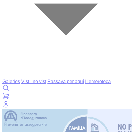
Galeries
Vist i no vist
Passava per aquí
Hemeroteca