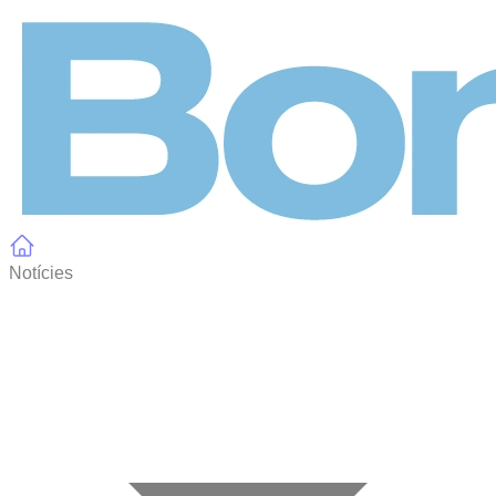
Panell de gestió de galetes
Notícies