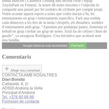
Imma Mascort i Laurence Lestang han decidit crear l’equip
AnyósPark en Femení. Ja tenen 46 noies inscrites i l’objectiu és
compartir una passió per fer sortides de ciclisme per compte propi.
Volen acostar aquest esport a noies que volen iniciar-s’hi, fer
entrenaments en grup i entrenaments específics. Farà una sortida
cada dimecres a les tres de la tarda i després, els dissabtes, sortides
d’entrenament amb grup. “Apostem per pedalejar juntes, fomentar el
treball en grup i trobar un grup de noies. Això ha de créixer i hem de
gaudir”, va assegurar Rodríguez. Una iniciativa que acabarà sent
una família.
Permetre
Google Adsense està deshabilitat.
Comentaris
Afegir nou comentari
CONTACTA AMB NOSALTRES
Diari Bondia
Callaueta, 4, 1r
AD500 Andorra la Vella
Principat d'Andorra
Tel. +376 80 88 88
Formulari de contacte