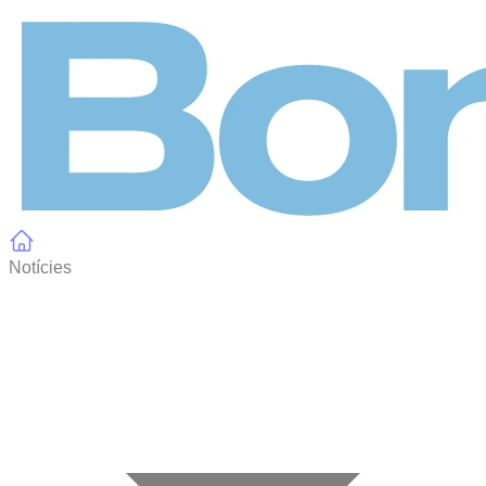
Panell de gestió de galetes
Notícies