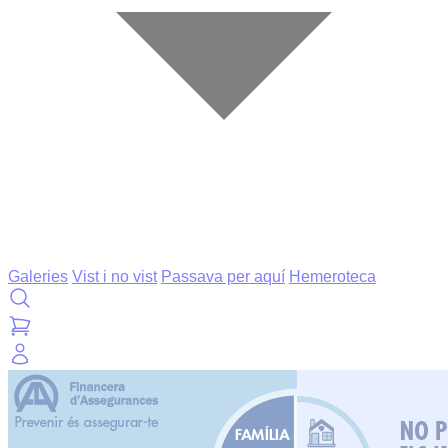
Galeries
Vist i no vist
Passava per aquí
Hemeroteca