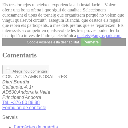
Els tres tornejos repeteixen experiència a la instal·lació. “Volem
oferir una bona oferta i que sigui de qualitat. Seleccionem
curosament el tipus de torneig que organitzem perquè no volem que
vingui qualsevol circuit”, assegura Bianchi, que destaca els regals
que reben els participants, a més dels premis que es reparteixen. Els
interessats a competir en qualsevol de les tres proves poden fer la
inscripció a través de l’adreça electrònica
rackets@anyospark.com
.
Permetre
Google Adsense està deshabilitat.
Comentaris
Afegir nou comentari
CONTACTA AMB NOSALTRES
Diari Bondia
Callaueta, 4, 1r
AD500 Andorra la Vella
Principat d'Andorra
Tel. +376 80 88 88
Formulari de contacte
Serveis
Farmàcies de guàrdia