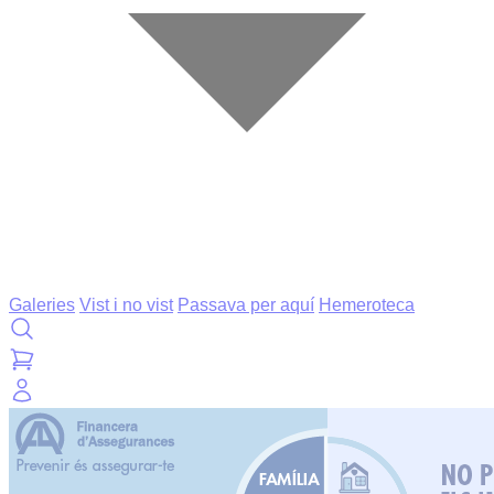
Galeries
Vist i no vist
Passava per aquí
Hemeroteca