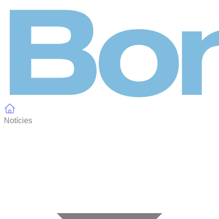
Panell de gestió de galetes
Notícies