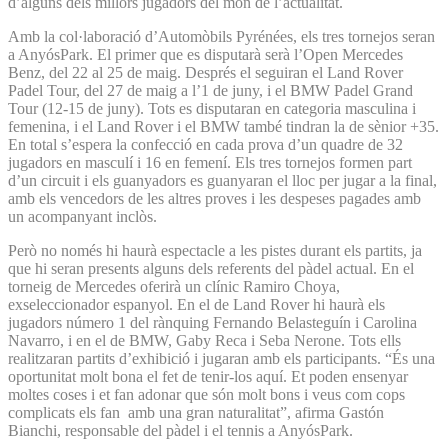
d’alguns dels millors jugadors del món de l’actualitat.
Amb la col·laboració d’Automòbils Pyrénées, els tres tornejos seran
a AnyósPark. El primer que es disputarà serà l’Open Mercedes
Benz, del 22 al 25 de maig. Després el seguiran el Land Rover
Padel Tour, del 27 de maig a l’1 de juny, i el BMW Padel Grand
Tour (12-15 de juny). Tots es disputaran en categoria masculina i
femenina, i el Land Rover i el BMW també tindran la de sènior +35.
En total s’espera la confecció en cada prova d’un quadre de 32
jugadors en masculí i 16 en femení. Els tres tornejos formen part
d’un circuit i els guanyadors es guanyaran el lloc per jugar a la final,
amb els vencedors de les altres proves i les despeses pagades amb
un acompanyant inclòs.
Però no només hi haurà espectacle a les pistes durant els partits, ja
que hi seran presents alguns dels referents del pàdel actual. En el
torneig de Mercedes oferirà un clínic Ramiro Choya,
exseleccionador espanyol. En el de Land Rover hi haurà els
jugadors número 1 del rànquing Fernando Belasteguín i Carolina
Navarro, i en el de BMW, Gaby Reca i Seba Nerone. Tots ells
realitzaran partits d’exhibició i jugaran amb els participants. “És una
oportunitat molt bona el fet de tenir-los aquí. Et poden ensenyar
moltes coses i et fan adonar que són molt bons i veus com cops
complicats els fan amb una gran naturalitat”, afirma Gastón
Bianchi, responsable del pàdel i el tennis a AnyósPark.