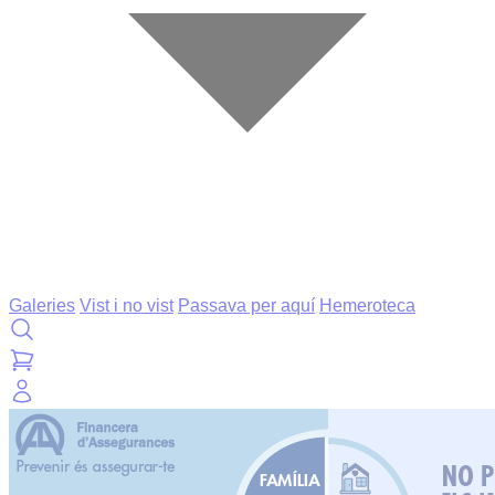
Galeries
Vist i no vist
Passava per aquí
Hemeroteca