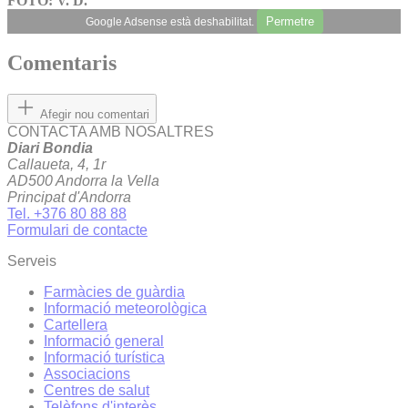
FOTO: V. D.
Permetre
Google Adsense està deshabilitat.
Comentaris
Afegir nou comentari
CONTACTA AMB NOSALTRES
Diari Bondia
Callaueta, 4, 1r
AD500 Andorra la Vella
Principat d'Andorra
Tel. +376 80 88 88
Formulari de contacte
Serveis
Farmàcies de guàrdia
Informació meteorològica
Cartellera
Informació general
Informació turística
Associacions
Centres de salut
Telèfons d'interès