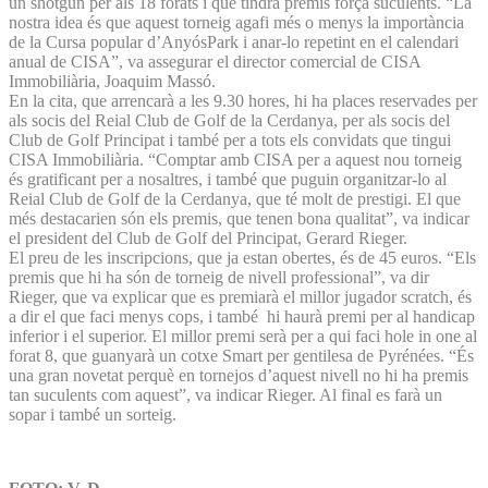
un shotgun per als 18 forats i que tindrà premis força suculents. “La
nostra idea és que aquest torneig agafi més o menys la importància
de la Cursa popular d’AnyósPark i anar-lo repetint en el calendari
anual de CISA”, va assegurar el director comercial de CISA
Immobiliària, Joaquim Massó.
En la cita, que arrencarà a les 9.30 hores, hi ha places reservades per
als socis del Reial Club de Golf de la Cerdanya, per als socis del
Club de Golf Principat i també per a tots els convidats que tingui
CISA Immobiliària. “Comptar amb CISA per a aquest nou torneig
és gratificant per a nosaltres, i també que puguin organitzar-lo al
Reial Club de Golf de la Cerdanya, que té molt de prestigi. El que
més destacarien són els premis, que tenen bona qualitat”, va indicar
el president del Club de Golf del Principat, Gerard Rieger.
El preu de les inscripcions, que ja estan obertes, és de 45 euros. “Els
premis que hi ha són de torneig de nivell professional”, va dir
Rieger, que va explicar que es premiarà el millor jugador scratch, és
a dir el que faci menys cops, i també hi haurà premi per al handicap
inferior i el superior. El millor premi serà per a qui faci hole in one al
forat 8, que guanyarà un cotxe Smart per gentilesa de Pyrénées. “És
una gran novetat perquè en tornejos d’aquest nivell no hi ha premis
tan suculents com aquest”, va indicar Rieger. Al final es farà un
sopar i també un sorteig.