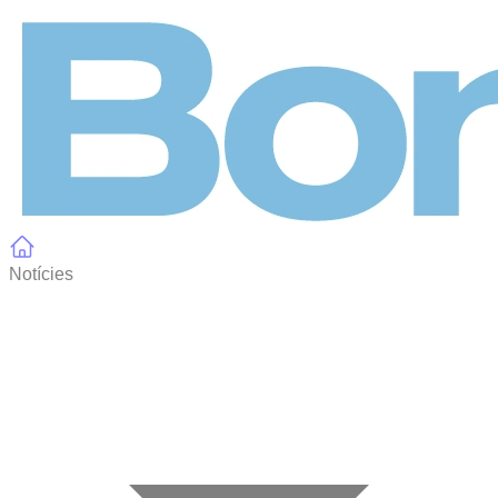
Panell de gestió de galetes
Notícies