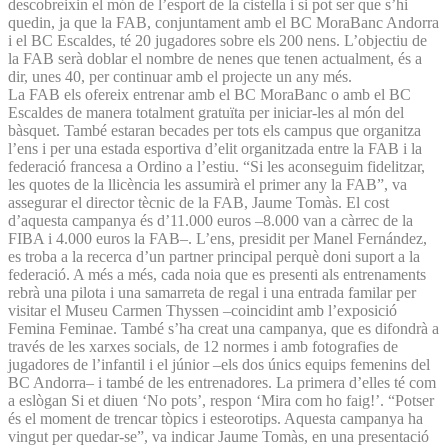
descobreixin el món de l’esport de la cistella i si pot ser que s’hi
quedin, ja que la FAB, conjuntament amb el BC MoraBanc Andorra
i el BC Escaldes, té 20 jugadores sobre els 200 nens. L’objectiu de
la FAB serà doblar el nombre de nenes que tenen actualment, és a
dir, unes 40, per continuar amb el projecte un any més.
La FAB els ofereix entrenar amb el BC MoraBanc o amb el BC
Escaldes de manera totalment gratuïta per iniciar-les al món del
bàsquet. També estaran becades per tots els campus que organitza
l’ens i per una estada esportiva d’elit organitzada entre la FAB i la
federació francesa a Ordino a l’estiu. “Si les aconseguim fidelitzar,
les quotes de la llicència les assumirà el primer any la FAB”, va
assegurar el director tècnic de la FAB, Jaume Tomàs. El cost
d’aquesta campanya és d’11.000 euros –8.000 van a càrrec de la
FIBA i 4.000 euros la FAB–. L’ens, presidit per Manel Fernández,
es troba a la recerca d’un partner principal perquè doni suport a la
federació. A més a més, cada noia que es presenti als entrenaments
rebrà una pilota i una samarreta de regal i una entrada familar per
visitar el Museu Carmen Thyssen –coincidint amb l’exposició
Femina Feminae. També s’ha creat una campanya, que es difondrà a
través de les xarxes socials, de 12 normes i amb fotografies de
jugadores de l’infantil i el júnior –els dos únics equips femenins del
BC Andorra– i també de les entrenadores. La primera d’elles té com
a eslògan Si et diuen ‘No pots’, respon ‘Mira com ho faig!’. “Potser
és el moment de trencar tòpics i esteorotips. Aquesta campanya ha
vingut per quedar-se”, va indicar Jaume Tomàs, en una presentació