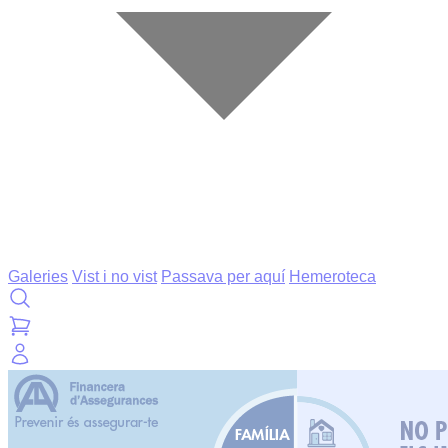
Galeries
Vist i no vist
Passava per aquí
Hemeroteca