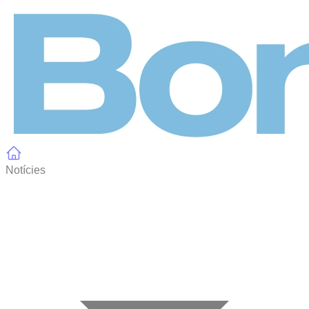
Panell de gestió de galetes
Notícies