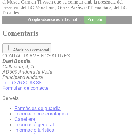
al Museu Carmen Thyssen que va comptar amb la presència del
president del BC MoraBanc, Gorka Aixàs, i d’Elena Sans, del BC
Escaldes.
Permetre
Google Adsense està deshabilitat.
Comentaris
Afegir nou comentari
CONTACTA AMB NOSALTRES
Diari Bondia
Callaueta, 4, 1r
AD500 Andorra la Vella
Principat d'Andorra
Tel. +376 80 88 88
Formulari de contacte
Serveis
Farmàcies de guàrdia
Informació meteorològica
Cartellera
Informació general
Informació turística