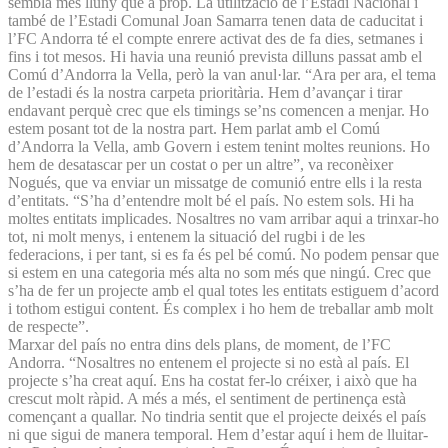
sembla més lluny que a prop. La utilització de l’Estadi Nacional i
també de l’Estadi Comunal Joan Samarra tenen data de caducitat i
l’FC Andorra té el compte enrere activat des de fa dies, setmanes i
fins i tot mesos. Hi havia una reunió prevista dilluns passat amb el
Comú d’Andorra la Vella, però la van anul·lar. “Ara per ara, el tema
de l’estadi és la nostra carpeta prioritària. Hem d’avançar i tirar
endavant perquè crec que els timings se’ns comencen a menjar. Ho
estem posant tot de la nostra part. Hem parlat amb el Comú
d’Andorra la Vella, amb Govern i estem tenint moltes reunions. Ho
hem de desatascar per un costat o per un altre”, va reconèixer
Nogués, que va enviar un missatge de comunió entre ells i la resta
d’entitats. “S’ha d’entendre molt bé el país. No estem sols. Hi ha
moltes entitats implicades. Nosaltres no vam arribar aqui a trinxar-ho
tot, ni molt menys, i entenem la situació del rugbi i de les
federacions, i per tant, si es fa és pel bé comú. No podem pensar que
si estem en una categoria més alta no som més que ningú. Crec que
s’ha de fer un projecte amb el qual totes les entitats estiguem d’acord
i tothom estigui content. És complex i ho hem de treballar amb molt
de respecte”.
Marxar del país no entra dins dels plans, de moment, de l’FC
Andorra. “Nosaltres no entenem el projecte si no està al país. El
projecte s’ha creat aquí. Ens ha costat fer-lo créixer, i això que ha
crescut molt ràpid. A més a més, el sentiment de pertinença està
començant a quallar. No tindria sentit que el projecte deixés el país
ni que sigui de manera temporal. Hem d’estar aquí i hem de lluitar-