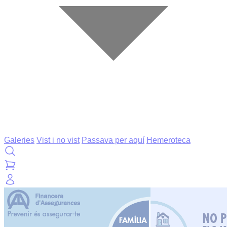
Galeries
Vist i no vist
Passava per aquí
Hemeroteca