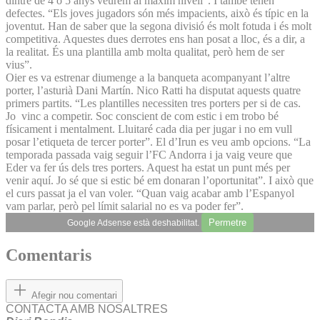
dintre de 4 o 5 anys veurem al màxim nivell”. I també tenen
defectes. “Els joves jugadors són més impacients, això és típic en la
joventut. Han de saber que la segona divisió és molt fotuda i és molt
competitiva. Aquestes dues derrotes ens han posat a lloc, és a dir, a
la realitat. És una plantilla amb molta qualitat, però hem de ser
vius”.
Oier es va estrenar diumenge a la banqueta acompanyant l’altre
porter, l’asturià Dani Martín. Nico Ratti ha disputat aquests quatre
primers partits. “Les plantilles necessiten tres porters per si de cas.
Jo vinc a competir. Soc conscient de com estic i em trobo bé
físicament i mentalment. Lluitaré cada dia per jugar i no em vull
posar l’etiqueta de tercer porter”. El d’Irun es veu amb opcions. “La
temporada passada vaig seguir l’FC Andorra i ja vaig veure que
Eder va fer ús dels tres porters. Aquest ha estat un punt més per
venir aquí. Jo sé que si estic bé em donaran l’oportunitat”. I això que
el curs passat ja el van voler. “Quan vaig acabar amb l’Espanyol
vam parlar, però pel límit salarial no es va poder fer”.
Permetre
Google Adsense està deshabilitat.
Comentaris
Afegir nou comentari
CONTACTA AMB NOSALTRES