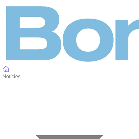
Panell de gestió de galetes
Notícies