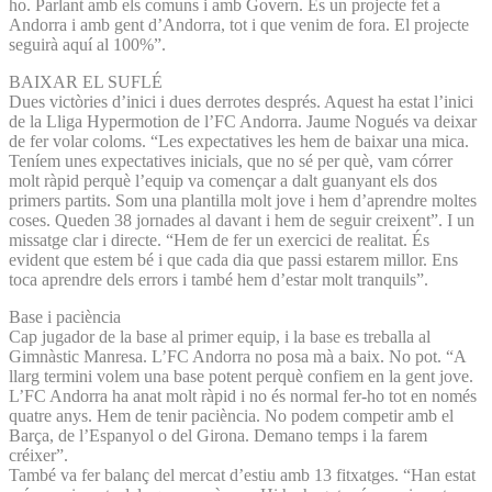
ho. Parlant amb els comuns i amb Govern. És un projecte fet a
Andorra i amb gent d’Andorra, tot i que venim de fora. El projecte
seguirà aquí al 100%”.
BAIXAR EL SUFLÉ
Dues victòries d’inici i dues derrotes després. Aquest ha estat l’inici
de la Lliga Hypermotion de l’FC Andorra. Jaume Nogués va deixar
de fer volar coloms. “Les expectatives les hem de baixar una mica.
Teníem unes expectatives inicials, que no sé per què, vam córrer
molt ràpid perquè l’equip va començar a dalt guanyant els dos
primers partits. Som una plantilla molt jove i hem d’aprendre moltes
coses. Queden 38 jornades al davant i hem de seguir creixent”. I un
missatge clar i directe. “Hem de fer un exercici de realitat. És
evident que estem bé i que cada dia que passi estarem millor. Ens
toca aprendre dels errors i també hem d’estar molt tranquils”.
Base i paciència
Cap jugador de la base al primer equip, i la base es treballa al
Gimnàstic Manresa. L’FC Andorra no posa mà a baix. No pot. “A
llarg termini volem una base potent perquè confiem en la gent jove.
L’FC Andorra ha anat molt ràpid i no és normal fer-ho tot en només
quatre anys. Hem de tenir paciència. No podem competir amb el
Barça, de l’Espanyol o del Girona. Demano temps i la farem
créixer”.
També va fer balanç del mercat d’estiu amb 13 fitxatges. “Han estat