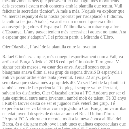
més moviments dels que pensàvem. Hi ha hagut més moviments
dels esperats i estem molt contents amb la plantilla que tenim. Vull
felicitar la secretària tècnica”. A més a més, Nogués va explicar que
“el mercat espanyol és la nostra prioritat per l’adaptació a l’idioma,
la cultura i el joc. Això sí, va arribar un moment que era díficil
aconseguir jugadors d’Espanya i l’últim dia vam mirar cap a fora
d’Espanya. L’any passat teníem més necessitat i aquest no tanta. Ara
a esperar que s’adaptin”. I el pròxim partit, a Miranda d’Ebro.
Oier Olazábal, l’‘avi’ de la plantilla entre la joventut
Rafael Giménez Jarque, més conegut esportivament com a Fali, va
arribar al Barça Atlètic el 2016 cedit pel Gimnàstic Tarragona. Va
signar per sis mesos i va estar dos anys. Aquell segon equip
blaugrana anava últim al seu grup de segona divisió B espanyola i
Fali va posar ordre entre tanta joventut. Tenia 22 anys, però
semblava que estava més a prop dels 40. Va ser l’avi de la plantilla i
també la veu de l’experiència. Tot plegat sempre va bé. Per tant,
salvant les distàncies, Oier Olazábal arriba a l’FC Andorra per ser el
guia espiritual entre tanta joventut i també molt de talent. Té 33 anys
i Rubén Bover deixa de ser el jugador més veterà del grup. Té
experiència i es va fabricar com a jugador a Can Barça, on va arribar
en edat juvenil després de destacar amb el Reial Unión d’Irun.
“Aquest FC Andorra em recorda molt a la meva època al filial del
Barça, és a dir, gent molt jove i amb unes qualitats espectaculars que