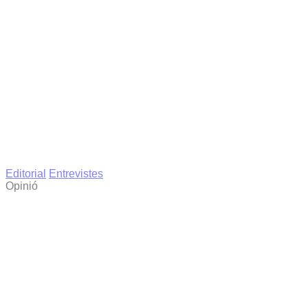
Editorial
Entrevistes
Opinió