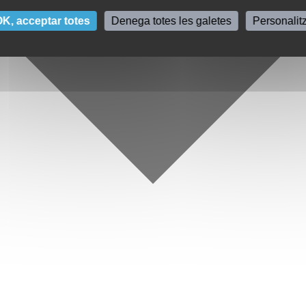
K, acceptar totes
Denega totes les galetes
Personalit