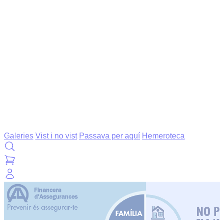
Galeries
Vist i no vist
Passava per aquí
Hemeroteca