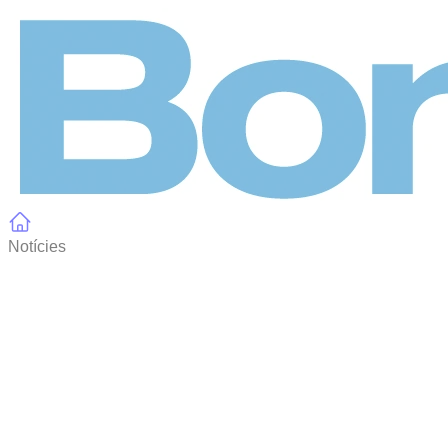
Panell de gestió de galetes
Notícies