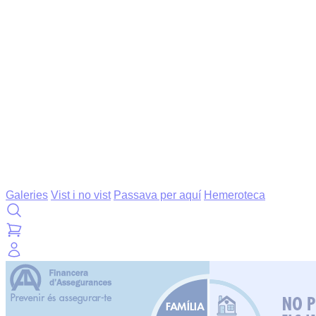
Galeries
Vist i no vist
Passava per aquí
Hemeroteca