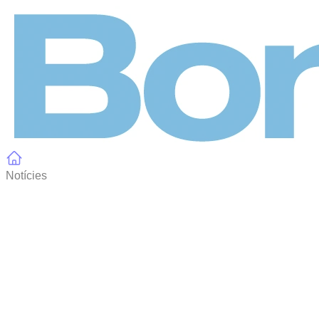
Panell de gestió de galetes
Notícies