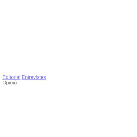
Editorial
Entrevistes
Opinió