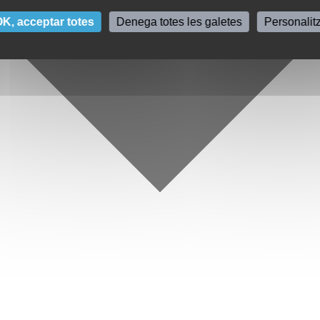
K, acceptar totes
Denega totes les galetes
Personalit