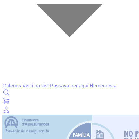
Galeries
Vist i no vist
Passava per aquí
Hemeroteca