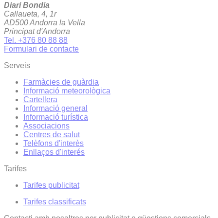
Diari Bondia
Callaueta, 4, 1r
AD500 Andorra la Vella
Principat d'Andorra
Tel. +376 80 88 88
Formulari de contacte
Serveis
Farmàcies de guàrdia
Informació meteorològica
Cartellera
Informació general
Informació turística
Associacions
Centres de salut
Telèfons d'interès
Enllaços d'interés
Tarifes
Tarifes publicitat
Tarifes classificats