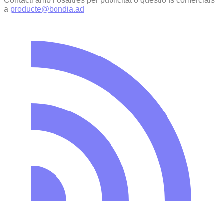
Contacti amb nosaltres per publicitat o qüestions comercials
a
producte@bondia.ad