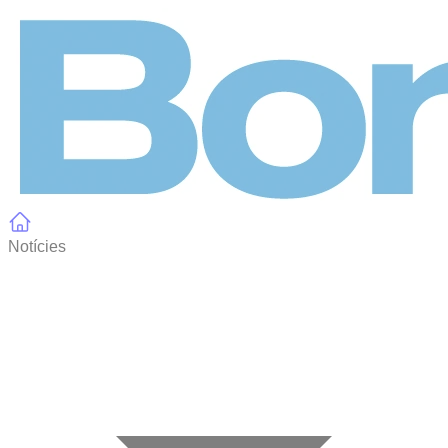
Panell de gestió de galetes
Notícies