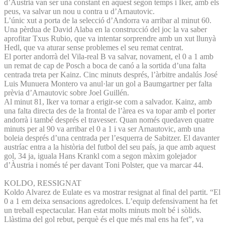
d’Àustria van ser una constant en aquest segon temps i Iker, amb els
peus, va salvar un nou u contra u d’Arnautovic.
L’únic xut a porta de la selecció d’Andorra va arribar al minut 60.
Una pèrdua de David Alaba en la construcció del joc la va saber
aprofitar Txus Rubio, que va intentar sorprendre amb un xut llunyà
Hedl, que va aturar sense problemes el seu remat centrat.
El porter andorrà del Vila-real B va salvar, novament, el 0 a 1 amb
un remat de cap de Posch a boca de canó a la sortida d’una falta
centrada treta per Kainz. Cinc minuts després, l’àrbitre andalús José
Luis Munuera Montero va anul·lar un gol a Baumgartner per falta
prèvia d’Arnautovic sobre Joel Guillén.
Al minut 81, Iker va tornar a erigir-se com a salvador. Kainz, amb
una falta directa des de la frontal de l’àrea es va topar amb el porter
andorrà i també després el travesser. Quan només quedaven quatre
minuts per al 90 va arribar el 0 a 1 i va ser Arnautovic, amb una
boleia després d’una centrada per l’esquerra de Sabitzer. El davanter
austríac entra a la història del futbol del seu país, ja que amb aquest
gol, 34 ja, iguala Hans Krankl com a segon màxim golejador
d’Àustria i només té per davant Toni Polster, que va marcar 44.
KOLDO, RESSIGNAT
Koldo Alvarez de Eulate es va mostrar resignat al final del partit. “El
0 a 1 em deixa sensacions agredolces. L’equip defensivament ha fet
un treball espectacular. Han estat molts minuts molt bé i sòlids.
Llàstima del gol rebut, perquè és el que més mal ens ha fet”, va