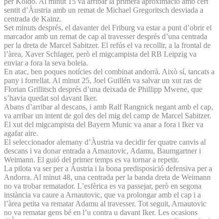
per Koldo. Al minut 15 va arribar la primera aproximació amb cert
sentit d’Àustria amb un remat de Michael Gregoritsch desviada a
centrada de Kainz.
Set minuts després, el davanter del Friburg va estar a punt d’obrir el
marcador amb un remat de cap al travesser després d’una centrada
per la dreta de Marcel Sabitzer. El refús el va recollir, a la frontal de
l’àrea, Xaver Schlager, però el migcampista del RB Leipzig va
enviar a fora la seva boleia.
En atac, ben poques notícies del combinat andorrà. Això sí, tancats a
pany i forrellat. Al minut 25, Joel Guillén va salvar un xut ras de
Florian Grillitsch després d’una deixada de Phillipp Mwene, que
s’havia quedat sol davant Iker.
Abans d’arribar al descans, i amb Ralf Rangnick negant amb el cap,
va arribar un intent de gol des del mig del camp de Marcel Sabitzer.
El xut del migcampista del Bayern Munic va anar a fora i Iker va
agafar aire.
El seleccionador alemany d’Àustria va decidir fer quatre canvis al
descans i va donar entrada a Arnautovic, Adamu, Baumgartner i
Weimann. El guió del primer temps es va tornar a repetir.
La pilota va ser per a Àustria i la bona predisposició defensiva per a
Andorra. Al minut 48, una centrada per la banda dreta de Weimann
no va trobar rematador. L’esfèrica es va passejar, però en segona
instància va caure a Arnautovic, que va prolongar amb el cap i a
l’àrea petita va rematar Adamu al travesser. Tot seguit, Arnautovic
no va rematar gens bé en l’u contra u davant Iker. Les ocasions