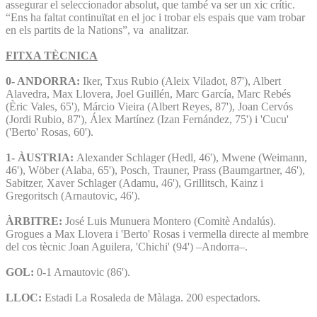
assegurar el seleccionador absolut, que també va ser un xic crític.
“Ens ha faltat continuïtat en el joc i trobar els espais que vam trobar
en els partits de la Nations”, va analitzar.
FITXA TÈCNICA
0- ANDORRA:
Iker, Txus Rubio (Aleix Viladot, 87'), Albert
Alavedra, Max Llovera, Joel Guillén, Marc García, Marc Rebés
(Èric Vales, 65'), Márcio Vieira (Albert Reyes, 87'), Joan Cervós
(Jordi Rubio, 87'), Álex Martínez (Izan Fernández, 75') i 'Cucu'
('Berto' Rosas, 60').
1- ÀUSTRIA:
Alexander Schlager (Hedl, 46'), Mwene (Weimann,
46'), Wöber (Alaba, 65'), Posch, Trauner, Prass (Baumgartner, 46'),
Sabitzer, Xaver Schlager (Adamu, 46'), Grillitsch, Kainz i
Gregoritsch (Arnautovic, 46').
ÀRBITRE:
José Luis Munuera Montero (Comitè Andalús).
Grogues a Max Llovera i 'Berto' Rosas i vermella directe al membre
del cos tècnic Joan Aguilera, 'Chichi' (94') –Andorra–.
GOL:
0-1 Arnautovic (86').
LLOC:
Estadi La Rosaleda de Màlaga. 200 espectadors.