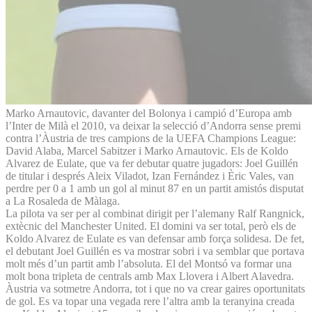
Marko Arnautovic, davanter del Bolonya i campió d’Europa amb
l’Inter de Milà el 2010, va deixar la selecció d’Andorra sense premi
contra l’Àustria de tres campions de la UEFA Champions League:
David Alaba, Marcel Sabitzer i Marko Arnautovic. Els de Koldo
Alvarez de Eulate, que va fer debutar quatre jugadors: Joel Guillén
de titular i després Aleix Viladot, Izan Fernández i Èric Vales, van
perdre per 0 a 1 amb un gol al minut 87 en un partit amistós disputat
a La Rosaleda de Màlaga.
La pilota va ser per al combinat dirigit per l’alemany Ralf Rangnick,
extècnic del Manchester United. El domini va ser total, però els de
Koldo Alvarez de Eulate es van defensar amb força solidesa. De fet,
el debutant Joel Guillén es va mostrar sobri i va semblar que portava
molt més d’un partit amb l’absoluta. El del Montsó va formar una
molt bona tripleta de centrals amb Max Llovera i Albert Alavedra.
Àustria va sotmetre Andorra, tot i que no va crear gaires oportunitats
de gol. Es va topar una vegada rere l’altra amb la teranyina creada