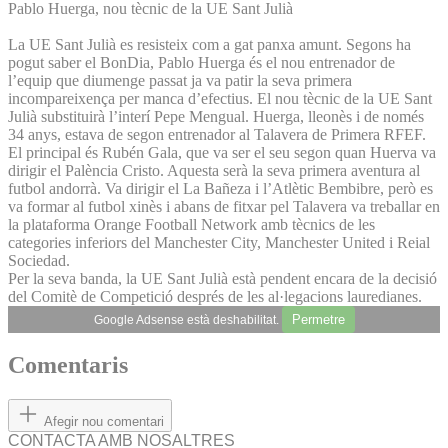
Pablo Huerga, nou tècnic de la UE Sant Julià
La UE Sant Julià es resisteix com a gat panxa amunt. Segons ha
pogut saber el BonDia, Pablo Huerga és el nou entrenador de
l’equip que diumenge passat ja va patir la seva primera
incompareixença per manca d’efectius. El nou tècnic de la UE Sant
Julià substituirà l’interí Pepe Mengual. Huerga, lleonès i de només
34 anys, estava de segon entrenador al Talavera de Primera RFEF.
El principal és Rubén Gala, que va ser el seu segon quan Huerva va
dirigir el Palència Cristo. Aquesta serà la seva primera aventura al
futbol andorrà. Va dirigir el La Bañeza i l’Atlètic Bembibre, però es
va formar al futbol xinès i abans de fitxar pel Talavera va treballar en
la plataforma Orange Football Network amb tècnics de les
categories inferiors del Manchester City, Manchester United i Reial
Sociedad.
Per la seva banda, la UE Sant Julià està pendent encara de la decisió
del Comitè de Competició després de les al·legacions lauredianes.
Permetre
Google Adsense està deshabilitat.
Comentaris
Afegir nou comentari
CONTACTA AMB NOSALTRES