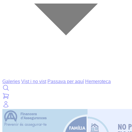
Galeries
Vist i no vist
Passava per aquí
Hemeroteca