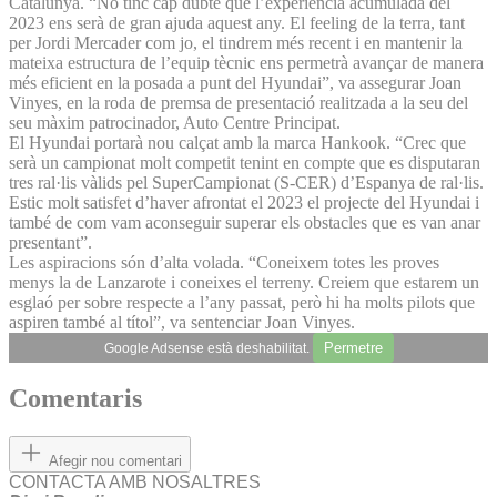
Catalunya. “No tinc cap dubte que l’experiència acumulada del
2023 ens serà de gran ajuda aquest any. El feeling de la terra, tant
per Jordi Mercader com jo, el tindrem més recent i en mantenir la
mateixa estructura de l’equip tècnic ens permetrà avançar de manera
més eficient en la posada a punt del Hyundai”, va assegurar Joan
Vinyes, en la roda de premsa de presentació realitzada a la seu del
seu màxim patrocinador, Auto Centre Principat.
El Hyundai portarà nou calçat amb la marca Hankook. “Crec que
serà un campionat molt competit tenint en compte que es disputaran
tres ral·lis vàlids pel SuperCampionat (S-CER) d’Espanya de ral·lis.
Estic molt satisfet d’haver afrontat el 2023 el projecte del Hyundai i
també de com vam aconseguir superar els obstacles que es van anar
presentant”.
Les aspiracions són d’alta volada. “Coneixem totes les proves
menys la de Lanzarote i coneixes el terreny. Creiem que estarem un
esglaó per sobre respecte a l’any passat, però hi ha molts pilots que
aspiren també al títol”, va sentenciar Joan Vinyes.
Permetre
Google Adsense està deshabilitat.
Comentaris
Afegir nou comentari
CONTACTA AMB NOSALTRES