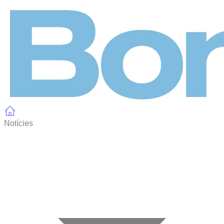
Panell de gestió de galetes
Notícies