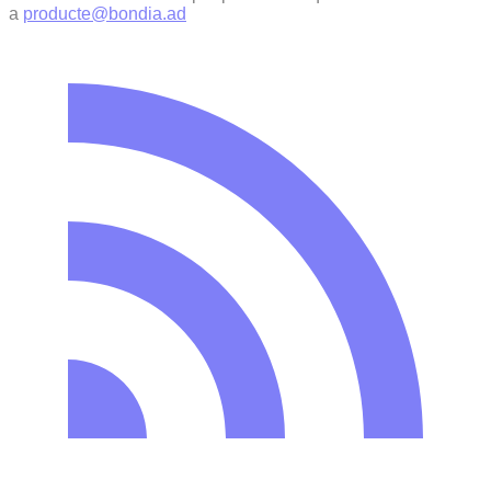
a
producte@bondia.ad