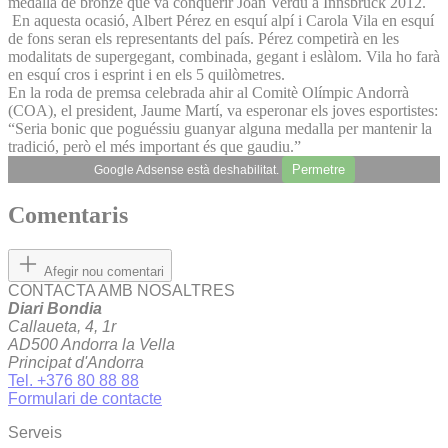
medalla de bronze que va conquerir Joan Verdú a Innsbruck 2012.
En aquesta ocasió, Albert Pérez en esquí alpí i Carola Vila en esquí
de fons seran els representants del país. Pérez competirà en les
modalitats de supergegant, combinada, gegant i eslàlom. Vila ho farà
en esquí cros i esprint i en els 5 quilòmetres.
En la roda de premsa celebrada ahir al Comitè Olímpic Andorrà
(COA), el president, Jaume Martí, va esperonar els joves esportistes:
“Seria bonic que poguéssiu guanyar alguna medalla per mantenir la
tradició, però el més important és que gaudiu.”
Permetre
Google Adsense està deshabilitat.
Comentaris
Afegir nou comentari
CONTACTA AMB NOSALTRES
Diari Bondia
Callaueta, 4, 1r
AD500 Andorra la Vella
Principat d'Andorra
Tel. +376 80 88 88
Formulari de contacte
Serveis