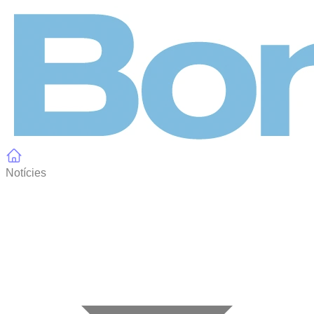
Panell de gestió de galetes
Notícies