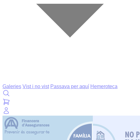
Galeries
Vist i no vist
Passava per aquí
Hemeroteca