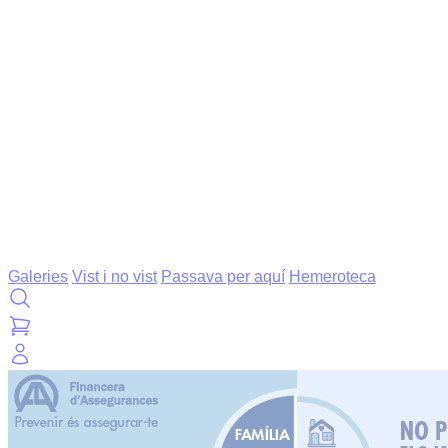
Galeries
Vist i no vist
Passava per aquí
Hemeroteca