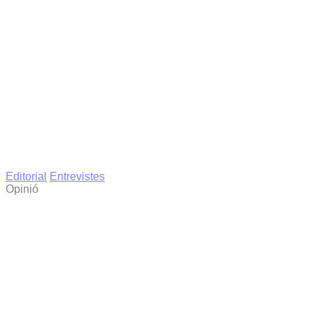
Editorial
Entrevistes
Opinió