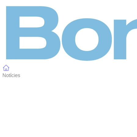
Panell de gestió de galetes
Notícies