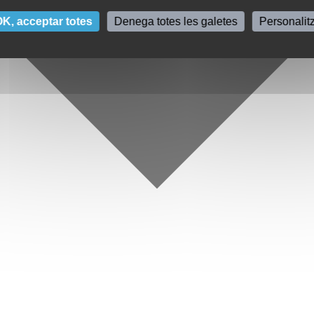
K, acceptar totes
Denega totes les galetes
Personalit