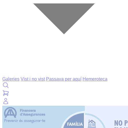
Galeries
Vist i no vist
Passava per aquí
Hemeroteca