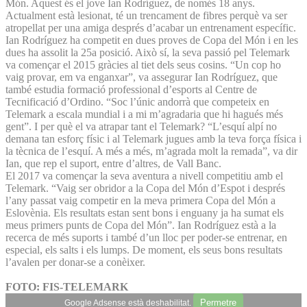
Món. Aquest és el jove Ian Rodríguez, de només 18 anys.
Actualment està lesionat, té un trencament de fibres perquè va ser
atropellat per una amiga després d’acabar un entrenament específic.
Ian Rodríguez ha competit en dues proves de Copa del Món i en les
dues ha assolit la 25a posició. Això sí, la seva passió pel Telemark
va començar el 2015 gràcies al tiet dels seus cosins. “Un cop ho
vaig provar, em va enganxar”, va assegurar Ian Rodríguez, que
també estudia formació professional d’esports al Centre de
Tecnificació d’Ordino. “Soc l’únic andorrà que competeix en
Telemark a escala mundial i a mi m’agradaria que hi hagués més
gent”. I per què el va atrapar tant el Telemark? “L’esquí alpí no
demana tan esforç físic i al Telemark jugues amb la teva força física i
la tècnica de l’esquí. A més a més, m’agrada molt la remada”, va dir
Ian, que rep el suport, entre d’altres, de Vall Banc.
El 2017 va començar la seva aventura a nivell competitiu amb el
Telemark. “Vaig ser obridor a la Copa del Món d’Espot i després
l’any passat vaig competir en la meva primera Copa del Món a
Eslovènia. Els resultats estan sent bons i enguany ja ha sumat els
meus primers punts de Copa del Món”. Ian Rodríguez està a la
recerca de més suports i també d’un lloc per poder-se entrenar, en
especial, els salts i els lumps. De moment, els seus bons resultats
l’avalen per donar-se a conèixer.
FOTO: FIS-TELEMARK
Permetre
Google Adsense està deshabilitat.