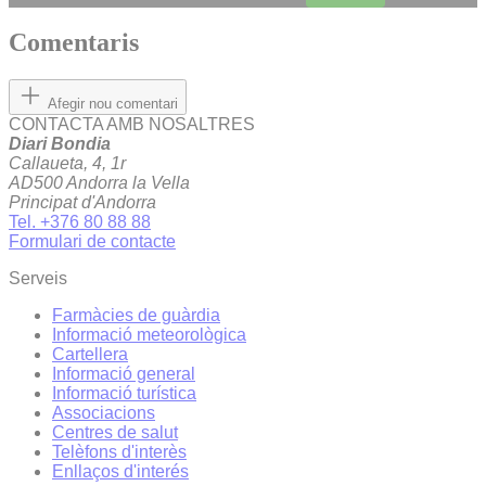
Comentaris
Afegir nou comentari
CONTACTA AMB NOSALTRES
Diari Bondia
Callaueta, 4, 1r
AD500 Andorra la Vella
Principat d'Andorra
Tel. +376 80 88 88
Formulari de contacte
Serveis
Farmàcies de guàrdia
Informació meteorològica
Cartellera
Informació general
Informació turística
Associacions
Centres de salut
Telèfons d'interès
Enllaços d'interés