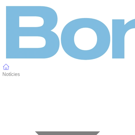
Panell de gestió de galetes
Notícies