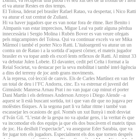
Damm, va recuperar una pilota i el seu xut des de la frontal de l’àrea
el va aturar Restes en dos temps.
El Tolosa, liderat pel brasiler Rafael Ratao, va despertar, i Nico Ratti
va aturar el xut centrat de Zuliani.
Hi va haver jugadors que es van notar fora de ritme. Iker Benito i
Almpanis van estar imprecisos, Migue Leal va patir alguna pèrdua
innecessària i Sergio Molina i Rubén Bover es van veure ofegats
pels migcampistes del Tolosa. Qui va continuar excels va ser Mika
Mármol i també el porter Nico Ratti. L’italoargentí va aturar un un
contra un de Ratao i a la sortida d’aquest còrner, el mateix jugador
brasiler es va topar amb els excel·lents reflexos de Ratti. Al minut 33
va debutar Julen Lobete. El davanter, cedit pel Celta i format a la
Reial Societat, va destacar per la seva mobilitat i també intel·ligència
a dins del terreny de joc amb grans moviments.
A la represa, col·lecció de canvis. Els de Carles Martínez en van fer
un total de deu i l’FC Andorra, cinc. Es va estrenar el juvenil del
Gimnàstic Manresa Arnau Prat i no van jugar cap minut el porter
Dani Martín i els defenses Anderson Arroyo i Diego Alende –a
aquest se li està buscant sortida, tot i que van dir que no jugava per
molèsties físiques. A la segona part li va faltar ritme i també van
escassejar les ocasions de gol. Només un xut llunyà i molt desviat
d’Iván Gil. “L’estat de la gespa no va ajudar gens, i la veritat és que
va incomodar els dos equips ja que els dos buscàvem el mateix tipus
de joc. Ha deslluït l’espectacle”, va assegurar Eder Sarabia, que va
fer jugar tots els jugadors. Especialment els dos que tornen després