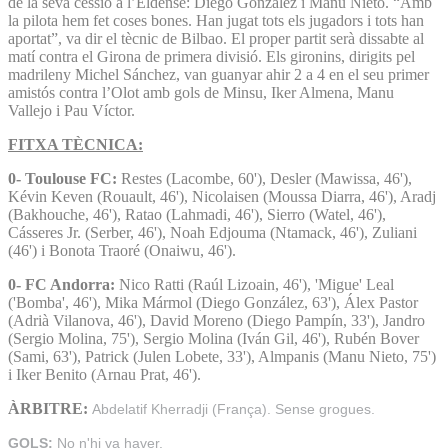
de la seva cessió a l’Eldense: Diego González i Manu Nieto. “Amb
la pilota hem fet coses bones. Han jugat tots els jugadors i tots han
aportat”, va dir el tècnic de Bilbao. El proper partit serà dissabte al
matí contra el Girona de primera divisió. Els gironins, dirigits pel
madrileny Michel Sánchez, van guanyar ahir 2 a 4 en el seu primer
amistós contra l’Olot amb gols de Minsu, Iker Almena, Manu
Vallejo i Pau Víctor.
FITXA TÈCNICA:
0- Toulouse FC:
Restes (Lacombe, 60'), Desler (Mawissa, 46'),
Kévin Keven (Rouault, 46'), Nicolaisen (Moussa Diarra, 46'), Aradj
(Bakhouche, 46'), Ratao (Lahmadi, 46'), Sierro (Watel, 46'),
Cásseres Jr. (Serber, 46'), Noah Edjouma (Ntamack, 46'), Zuliani
(46') i Bonota Traoré (Onaiwu, 46').
0- FC Andorra:
Nico Ratti (Raúl Lizoain, 46'), 'Migue' Leal
('Bomba', 46'), Mika Mármol (Diego González, 63'), Álex Pastor
(Adrià Vilanova, 46'), David Moreno (Diego Pampín, 33'), Jandro
(Sergio Molina, 75'), Sergio Molina (Iván Gil, 46'), Rubén Bover
(Sami, 63'), Patrick (Julen Lobete, 33'), Almpanis (Manu Nieto, 75')
i Iker Benito (Arnau Prat, 46').
ÀRBITRE:
Abdelatif Kherradji (França). Sense grogues.
GOLS:
No n'hi va haver.