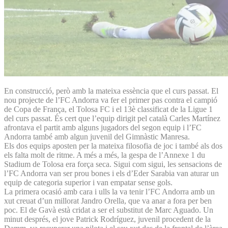
En construcció, però amb la mateixa essència que el curs passat. El
nou projecte de l’FC Andorra va fer el primer pas contra el campió
de Copa de França, el Tolosa FC i el 13è classificat de la Ligue 1
del curs passat. És cert que l’equip dirigit pel català Carles Martínez
afrontava el partit amb alguns jugadors del segon equip i l’FC
Andorra també amb algun juvenil del Gimnàstic Manresa.
Els dos equips aposten per la mateixa filosofia de joc i també als dos
els falta molt de ritme. A més a més, la gespa de l’Annexe 1 du
Stadium de Tolosa era força seca. Sigui com sigui, les sensacions de
l’FC Andorra van ser prou bones i els d’Eder Sarabia van aturar un
equip de categoria superior i van empatar sense gols.
La primera ocasió amb cara i ulls la va tenir l’FC Andorra amb un
xut creuat d’un millorat Jandro Orella, que va anar a fora per ben
poc. El de Gavà està cridat a ser el substitut de Marc Aguado. Un
minut després, el jove Patrick Rodríguez, juvenil procedent de la