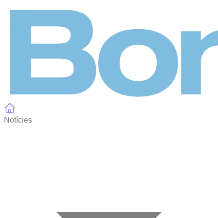
Panell de gestió de galetes
Notícies