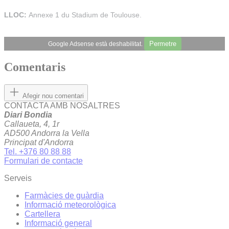
LLOC:
Annexe 1 du Stadium de Toulouse.
Permetre
Google Adsense està deshabilitat.
Comentaris
Afegir nou comentari
CONTACTA AMB NOSALTRES
Diari Bondia
Callaueta, 4, 1r
AD500 Andorra la Vella
Principat d'Andorra
Tel. +376 80 88 88
Formulari de contacte
Serveis
Farmàcies de guàrdia
Informació meteorològica
Cartellera
Informació general