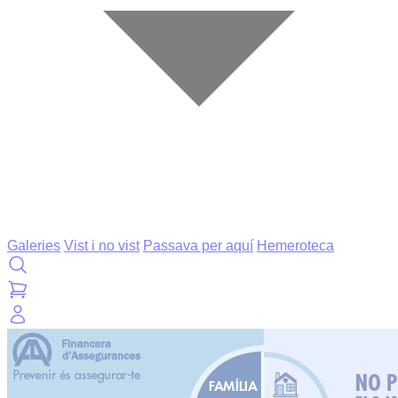
Galeries
Vist i no vist
Passava per aquí
Hemeroteca