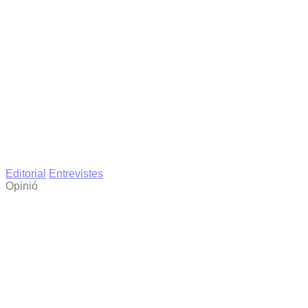
Editorial
Entrevistes
Opinió