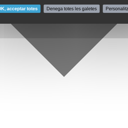
K, acceptar totes
Denega totes les galetes
Personalit