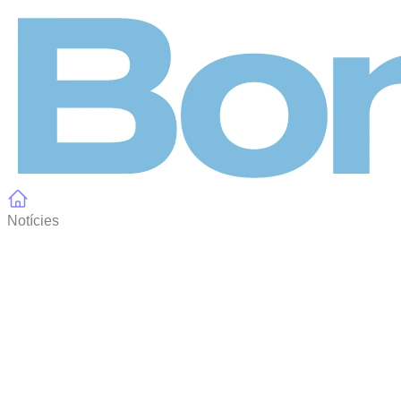
Panell de gestió de galetes
Notícies