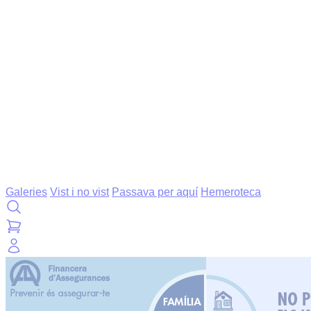
Galeries
Vist i no vist
Passava per aquí
Hemeroteca