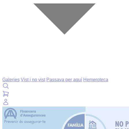
Galeries
Vist i no vist
Passava per aquí
Hemeroteca