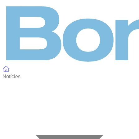
Panell de gestió de galetes
Notícies