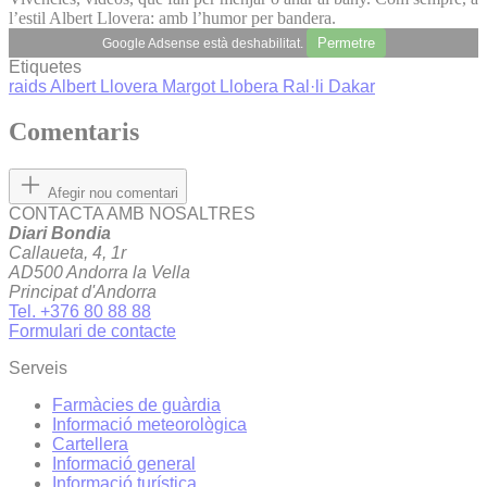
l’estil Albert Llovera: amb l’humor per bandera.
Permetre
Google Adsense està deshabilitat.
Etiquetes
raids
Albert Llovera
Margot Llobera
Ral·li Dakar
Comentaris
Afegir nou comentari
CONTACTA AMB NOSALTRES
Diari Bondia
Callaueta, 4, 1r
AD500 Andorra la Vella
Principat d'Andorra
Tel. +376 80 88 88
Formulari de contacte
Serveis
Farmàcies de guàrdia
Informació meteorològica
Cartellera
Informació general
Informació turística