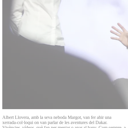
Albert Llovera, amb la seva neboda Margot, van fer ahir una
xerrada-col·loqui on van parlar de les aventures del Dakar.
Vivències, vídeos, què fan per menjar o anar al bany. Com sempre, a