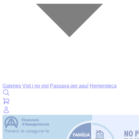
Galeries
Vist i no vist
Passava per aquí
Hemeroteca