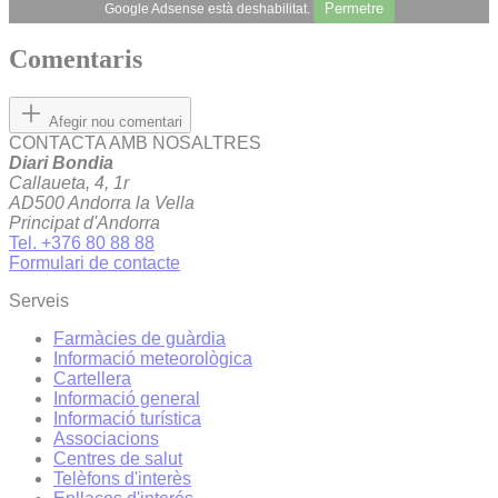
Permetre
Google Adsense està deshabilitat.
Comentaris
Afegir nou comentari
CONTACTA AMB NOSALTRES
Diari Bondia
Callaueta, 4, 1r
AD500 Andorra la Vella
Principat d'Andorra
Tel. +376 80 88 88
Formulari de contacte
Serveis
Farmàcies de guàrdia
Informació meteorològica
Cartellera
Informació general
Informació turística
Associacions
Centres de salut
Telèfons d'interès