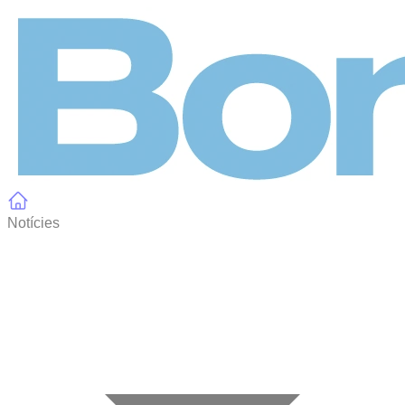
Panell de gestió de galetes
Notícies