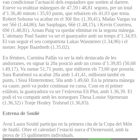
van condicionar l’actuació dels esquiadors que sortien al darrere.
Esteve va realitzar mànegues de 47,59 i 48,81 segons, per un total
d’1.36,40 minuts i 35,93 punts, que rebaixen els 41,03 que tenia.
Robert Solsona va acabar en el 30è lloc (1.39,41), Matías Vargas va
ser 56è (1.44,86); Jan Sasplugas, 66è (1.48,15), i Kevin Courrieu,
69è (1.48,81). Arnau Puig va quedar eliminat en la segona mànega.
L’alemany Paul Sauter va ser el guanyador amb un temps d’1.34,93.
El van seguir el seu compatriota Lukas Wasmeirer (1.34,96) i el
noruec Jeppe Baardseth (1.35,02).
En fèmines, Carmina Pallàs va ser la més destacada de les
andorranes, en signar la 20a posició amb un crono d’1.39,85 (50,68
i 49,17). Va sumar 51,71 punts, que milloren els 73,60 que posseïa.
Sara Raméntol va acabar 28a amb 1.41,41, millorant també en
punts, i Sissi Hinterreitner, 50a amb 1.49,60. En la primera mànega
va caure, però va poder continuar en cursa. Com en el primer
eslàlom, la guanyadora va ser l’eslovena Eli Plut, amb 1.36,39. El
podi el va compatir amb les noruegues Thesa Louise Stjernesun
(1.36,32) i Tonje Healey Trulsrud (1.36,83).
Estrena de Soulié
Avui Laura Soulié participa en la primera cita de la Copa del Món
de biatló. Obre el calendari l’estació sueca d’Oestersund, amb la
prova de 15 quilòmetres individuals.