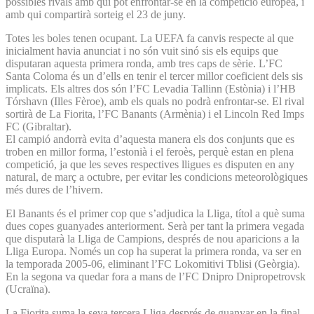
possibles rivals amb qui pot enfrontar-se en la competició europea, i
amb qui compartirà sorteig el 23 de juny.
Totes les boles tenen ocupant. La UEFA fa canvis respecte al que
inicialment havia anunciat i no són vuit sinó sis els equips que
disputaran aquesta primera ronda, amb tres caps de sèrie. L’FC
Santa Coloma és un d’ells en tenir el tercer millor coeficient dels sis
implicats. Els altres dos són l’FC Levadia Tallinn (Estònia) i l’HB
Tórshavn (Illes Fèroe), amb els quals no podrà enfrontar-se. El rival
sortirà de La Fiorita, l’FC Banants (Armènia) i el Lincoln Red Imps
FC (Gibraltar).
El campió andorrà evita d’aquesta manera els dos conjunts que es
troben en millor forma, l’estonià i el feroès, perquè estan en plena
competició, ja que les seves respectives lligues es disputen en any
natural, de març a octubre, per evitar les condicions meteorològiques
més dures de l’hivern.
El Banants és el primer cop que s’adjudica la Lliga, títol a què suma
dues copes guanyades anteriorment. Serà per tant la primera vegada
que disputarà la Lliga de Campions, després de nou aparicions a la
Lliga Europa. Només un cop ha superat la primera ronda, va ser en
la temporada 2005-06, eliminant l’FC Lokomitivi Tblisi (Geòrgia).
En la segona va quedar fora a mans de l’FC Dnipro Dnipropetrovsk
(Ucraïna).
La Fiorita suma la seva tercera Lliga després de guanyar en la final