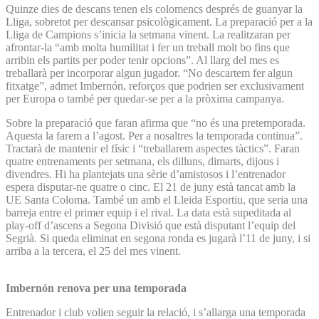
Quinze dies de descans tenen els colomencs després de guanyar la
Lliga, sobretot per descansar psicològicament. La preparació per a la
Lliga de Campions s’inicia la setmana vinent. La realitzaran per
afrontar-la “amb molta humilitat i fer un treball molt bo fins que
arribin els partits per poder tenir opcions”. Al llarg del mes es
treballarà per incorporar algun jugador. “No descartem fer algun
fitxatge”, admet Imbernón, reforços que podrien ser exclusivament
per Europa o també per quedar-se per a la pròxima campanya.
Sobre la preparació que faran afirma que “no és una pretemporada.
Aquesta la farem a l’agost. Per a nosaltres la temporada continua”.
Tractarà de mantenir el físic i “treballarem aspectes tàctics”. Faran
quatre entrenaments per setmana, els dilluns, dimarts, dijous i
divendres. Hi ha plantejats una sèrie d’amistosos i l’entrenador
espera disputar-ne quatre o cinc. El 21 de juny està tancat amb la
UE Santa Coloma. També un amb el Lleida Esportiu, que seria una
barreja entre el primer equip i el rival. La data està supeditada al
play-off d’ascens a Segona Divisió que està disputant l’equip del
Segrià. Si queda eliminat en segona ronda es jugarà l’11 de juny, i si
arriba a la tercera, el 25 del mes vinent.
Imbernón renova per una temporada
Entrenador i club volien seguir la relació, i s’allarga una temporada