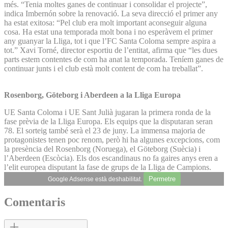
més. “Tenia moltes ganes de continuar i consolidar el projecte”,
indica Imbernón sobre la renovació. La seva direcció el primer any
ha estat exitosa: “Pel club era molt important aconseguir alguna
cosa. Ha estat una temporada molt bona i no esperàvem el primer
any guanyar la Lliga, tot i que l’FC Santa Coloma sempre aspira a
tot.” Xavi Torné, director esportiu de l’entitat, afirma que “les dues
parts estem contentes de com ha anat la temporada. Teníem ganes de
continuar junts i el club està molt content de com ha treballat”.
Rosenborg, Göteborg i Aberdeen a la Lliga Europa
UE Santa Coloma i UE Sant Julià jugaran la primera ronda de la
fase prèvia de la Lliga Europa. Els equips que la disputaran seran
78. El sorteig també serà el 23 de juny. La immensa majoria de
protagonistes tenen poc renom, però hi ha algunes excepcions, com
la presència del Rosenborg (Noruega), el Göteborg (Suècia) i
l’Aberdeen (Escòcia). Els dos escandinaus no fa gaires anys eren a
l’elit europea disputant la fase de grups de la Lliga de Campions.
Permetre
Google Adsense està deshabilitat.
Comentaris