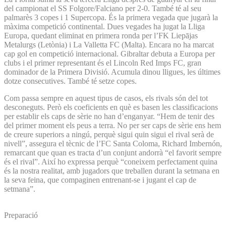
del campionat el SS Folgore/Falciano per 2-0. També té al seu
palmarès 3 copes i 1 Supercopa. És la primera vegada que jugarà la
màxima competició continental. Dues vegades ha jugat la Lliga
Europa, quedant eliminat en primera ronda per l’FK Liepājas
Metalurgs (Letònia) i La Valletta FC (Malta). Encara no ha marcat
cap gol en competició internacional. Gibraltar debuta a Europa per
clubs i el primer representant és el Lincoln Red Imps FC, gran
dominador de la Primera Divisió. Acumula dinou lligues, les últimes
dotze consecutives. També té setze copes.
Com passa sempre en aquest tipus de casos, els rivals són del tot
desconeguts. Però els coeficients en què es basen les classificacions
per establir els caps de sèrie no han d’enganyar. “Hem de tenir des
del primer moment els peus a terra. No per ser caps de sèrie ens hem
de creure superiors a ningú, perquè sigui quin sigui el rival serà de
nivell”, assegura el tècnic de l’FC Santa Coloma, Richard Imbernón,
remarcant que quan es tracta d’un conjunt andorrà “el favorit sempre
és el rival”. Així ho expressa perquè “coneixem perfectament quina
és la nostra realitat, amb jugadors que treballen durant la setmana en
la seva feina, que compaginen entrenant-se i jugant el cap de
setmana”.
Preparació