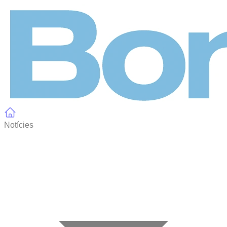
Panell de gestió de galetes
Notícies