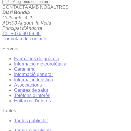
Afegir nou comentari
CONTACTA AMB NOSALTRES
Diari Bondia
Callaueta, 4, 1r
AD500 Andorra la Vella
Principat d'Andorra
Tel. +376 80 88 88
Formulari de contacte
Serveis
Farmàcies de guàrdia
Informació meteorològica
Cartellera
Informació general
Informació turística
Associacions
Centres de salut
Telèfons d'interès
Enllaços d'interés
Tarifes
Tarifes publicitat
Tarifes classificats