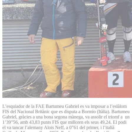
L’esquiador de la FAE Bartumeu Gabriel es va imposar a l’eslàlom
FIS del Nacional Britànic que es disputa a Bormio (Itàlia). Bartumeu
Gabriel, gràcies a una bona segona mànega, va assolir el triomf a un
1’39”56, amb 43,83 punts FIS que milloren els seus 49,24. El podi
el va tancar l’alemany Alois Neff, a 0”61 del primer, i l’italià