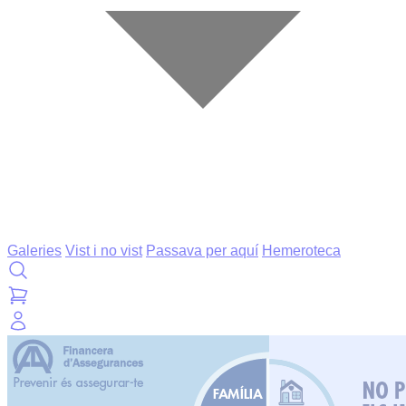
Galeries
Vist i no vist
Passava per aquí
Hemeroteca