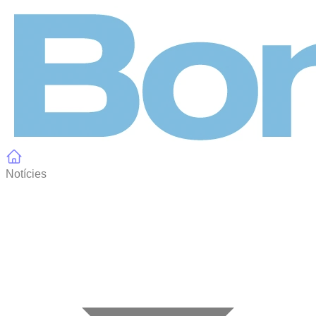
Panell de gestió de galetes
Notícies