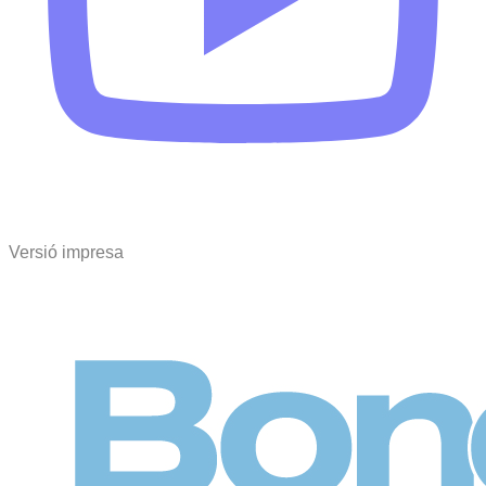
Versió impresa