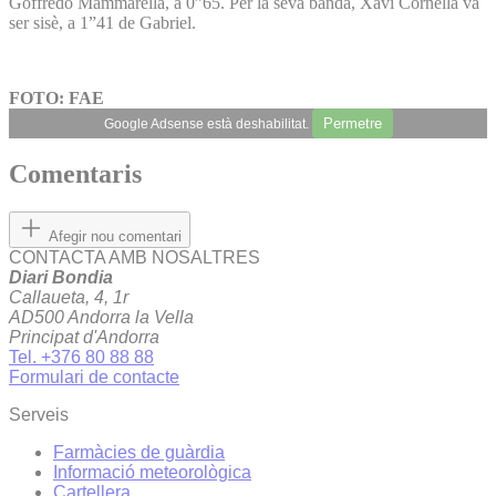
Goffredo Mammarella, a 0”65. Per la seva banda, Xavi Cornella va
ser sisè, a 1”41 de Gabriel.
FOTO: FAE
Permetre
Google Adsense està deshabilitat.
Comentaris
Afegir nou comentari
CONTACTA AMB NOSALTRES
Diari Bondia
Callaueta, 4, 1r
AD500 Andorra la Vella
Principat d'Andorra
Tel. +376 80 88 88
Formulari de contacte
Serveis
Farmàcies de guàrdia
Informació meteorològica
Cartellera