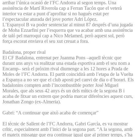
arribar l’única ocasió de l’FC Andorra al segon temps. Una
assistència de Martí Riverola cap a Ferran Tacón que el veterà
interior va estar a punt d’aprofitar si no hagués estat per
l’espectacular aturada del jove porter Adri López.
L’Espanyol B va poder sentenciar al minut 87 després d’una jugada
de Moha Ezzarfini per l’esquerra que va acabar amb una assistència
de taló pel marroquí cap a Nico Melamed, però aquest sol, però
força escorat enviava el seu xut creuat a fora.
Badalona, proper rival
El CF Badalona, entrenat per Juanma Pons –aquell tècnic que
durant uns anys va realitzar una estada esportiva amb el seu nom a
Encamp– serà el pròxim rival diumenge a les 12 hores a Prada de
Moles de l’FC Andorra. El partit coincidirà amb l’etapa de la Vuelta
a Espanya a no ser que el club aposti pel canvi de dia o d’horari. Els
badalonins compten amb l’incombustible porter José Miguel
Morales, que als seus 42 anys és un dels mítics de la segona B i
acaba de fitxar un extrem que podria marcar diferències aquest curs,
Jonathan Zongo (ex-Almeria).
Gabri: “A continuar que això acaba de començar”
El tècnic de Sallent de l’FC Andorra, Gabri García, es va mostrar
crític, especialment amb l’inici de la segona part. “A la segona, amb
el mateix missatge que era continuar igual que al primer temps, s’ha