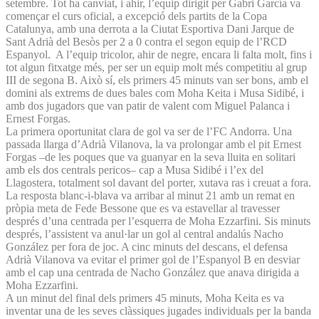
setembre. Tot ha canviat, i ahir, l’equip dirigit per Gabri García va
començar el curs oficial, a excepció dels partits de la Copa
Catalunya, amb una derrota a la Ciutat Esportiva Dani Jarque de
Sant Adrià del Besòs per 2 a 0 contra el segon equip de l’RCD
Espanyol. A l’equip tricolor, ahir de negre, encara li falta molt, fins i
tot algun fitxatge més, per ser un equip molt més competitiu al grup
III de segona B. Això sí, els primers 45 minuts van ser bons, amb el
domini als extrems de dues bales com Moha Keita i Musa Sidibé, i
amb dos jugadors que van patir de valent com Miguel Palanca i
Ernest Forgas.
La primera oportunitat clara de gol va ser de l’FC Andorra. Una
passada llarga d’Adrià Vilanova, la va prolongar amb el pit Ernest
Forgas –de les poques que va guanyar en la seva lluita en solitari
amb els dos centrals pericos– cap a Musa Sidibé i l’ex del
Llagostera, totalment sol davant del porter, xutava ras i creuat a fora.
La resposta blanc-i-blava va arribar al minut 21 amb un remat en
pròpia meta de Fede Bessone que es va estavellar al travesser
després d’una centrada per l’esquerra de Moha Ezzarfini. Sis minuts
després, l’assistent va anul·lar un gol al central andalús Nacho
González per fora de joc. A cinc minuts del descans, el defensa
Adrià Vilanova va evitar el primer gol de l’Espanyol B en desviar
amb el cap una centrada de Nacho González que anava dirigida a
Moha Ezzarfini.
A un minut del final dels primers 45 minuts, Moha Keita es va
inventar una de les seves clàssiques jugades individuals per la banda