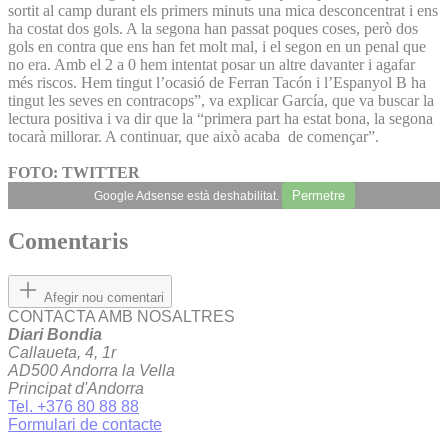
sortit al camp durant els primers minuts una mica desconcentrat i ens
ha costat dos gols. A la segona han passat poques coses, però dos
gols en contra que ens han fet molt mal, i el segon en un penal que
no era. Amb el 2 a 0 hem intentat posar un altre davanter i agafar
més riscos. Hem tingut l’ocasió de Ferran Tacón i l’Espanyol B ha
tingut les seves en contracops”, va explicar García, que va buscar la
lectura positiva i va dir que la “primera part ha estat bona, la segona
tocarà millorar. A continuar, que això acaba de començar”.
FOTO: TWITTER
Permetre
Google Adsense està deshabilitat.
Comentaris
Afegir nou comentari
CONTACTA AMB NOSALTRES
Diari Bondia
Callaueta, 4, 1r
AD500 Andorra la Vella
Principat d'Andorra
Tel. +376 80 88 88
Formulari de contacte