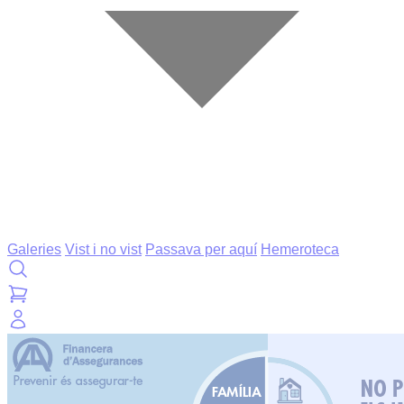
Galeries
Vist i no vist
Passava per aquí
Hemeroteca