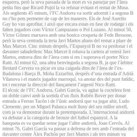
esquerra, però la seva passada de la mort es va passejar per l’àrea
petita fins que Ricard Pujol la va refusar evitant el remat de Musa.
Als següents 45 minuts, l’FC Andorra va sortir adormit i a segona B
no t’ho pots permetre de cap de les maneres. Els de José Aurelio
Gay ho van aprofitar, i això que encara estan en fase de rodatge i els
falten jugadors com Víctor Campuzano o Pol Lozano. Al minut 50,
Víctor Gómez marxava amb una bonica croqueta de Fede Bessone,
però la seva centrada la treia Javi Martos abans del remat a plaer de
Max Marcet. Cinc minuts després, l’Espanyol B no va perdonar i el
davanter sabadellenc Max Marcet li robava la cartera al veterà Javi
Martos, entrava dins de l’àrea com si res i superava el porter Nico
Ratti. Al minut 62, una altra benvinguda a segona B, ja que l’àrbitre
Bestard Cervera va picar en una caiguda dins de l’àrea de l’ex-
Badalona i Barça B, Moha Ezzarfini, després d’una entrada d’Adrià
Vilanova i el mateix jugador marroquí, va anotar des del punt fatídic,
tot i encertar la direcció del llançament l’argentí Nico Ratti.
El tècnic de l’FC Andorra, Gabri García, va agitar la coctelera fent
un doble canvi amb la sortida d’un fluix Rubén Bover per donar
entrada a Ferran Tacón i de l’únic andorrà que va jugar ahir, Ludo
Clemente, per un Miguel Palanca molt lluny del seu millor nivell,
com ja va demostrar durant la pretemporada. L’internacional andorrà
va debutar a la categoria de bronze del futbol espanyol. A la
banqueta es va quedar sense jugar l’altre andorrà, Joan Cervós. Al
minut 76, Gabri García va passar a defensa de tres amb l’entrada del
davanter centre Àlex Pachón per Javi Martos i als tres minuts va