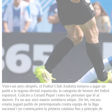
Vint-i-un anys després, el Futbol Club Andorra tornava a jugar un
partit a la segona divisió espanyola, la categoria de bronze del futbol
espanyol. Gràcies a Gerard Piqué i totes les persones que té al
darrere. Fa un any això mateix semblava utòpic. De fet, encara
estaria jugant partits de pretemporada contra equips de la lliga
nacional i no començarien la primera catalana fins a principis de