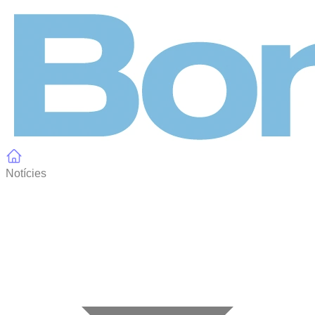
Panell de gestió de galetes
Notícies