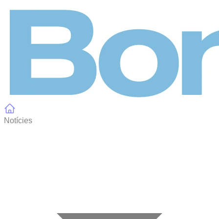
Panell de gestió de galetes
Notícies