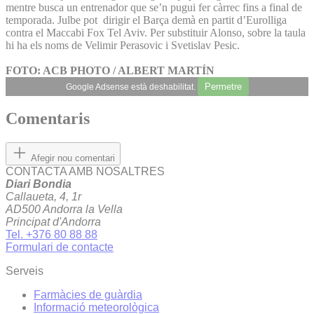
mentre busca un entrenador que se’n pugui fer càrrec fins a final de
temporada. Julbe pot dirigir el Barça demà en partit d’Eurolliga
contra el Maccabi Fox Tel Aviv. Per substituir Alonso, sobre la taula
hi ha els noms de Velimir Perasovic i Svetislav Pesic.
FOTO: ACB PHOTO / ALBERT MARTÍN
Permetre
Google Adsense està deshabilitat.
Comentaris
Afegir nou comentari
CONTACTA AMB NOSALTRES
Diari Bondia
Callaueta, 4, 1r
AD500 Andorra la Vella
Principat d'Andorra
Tel. +376 80 88 88
Formulari de contacte
Serveis
Farmàcies de guàrdia
Informació meteorològica