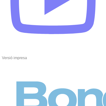
Versió impresa