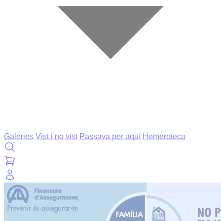
Galeries
Vist i no vist
Passava per aquí
Hemeroteca