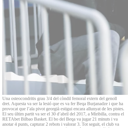
Una osteocondritis grau 3/4 del còndil femoral extern del genoll
dret. Aquesta va ser la lesió que es va fer Beqa Burjanadze i que ha
provocat que l’ala pivot georgià estigui encara allunyat de les pistes.
El seu últim partit va ser el 30 d’abril del 2017, a Miribilla, contra el
RETAbet Bilbao Basket. El bo del Beqa va jugar 21 minuts i va
anotar 4 punts, capturar 2 rebots i valorar 3. Tot seguit, el club va