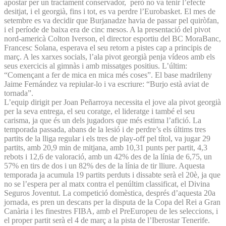
apostar per un tractament conservador, però no va tenir l’efecte
desitjat, i el georgià, fins i tot, es va perdre l’Eurobasket. El mes de
setembre es va decidir que Burjanadze havia de passar pel quiròfan,
i el període de baixa era de cinc mesos. A la presentació del pivot
nord-americà Colton Iverson, el director esportiu del BC MoraBanc,
Francesc Solana, esperava el seu retorn a pistes cap a principis de
març. A les xarxes socials, l’ala pivot georgià penja vídeos amb els
seus exercicis al gimnàs i amb missatges positius. L’últim:
“Començant a fer de mica en mica més coses”. El base madrileny
Jaime Fernández va repiular-lo i va escriure: “Burjo està aviat de
tornada”.
L’equip dirigit per Joan Peñarroya necessita el jove ala pivot georgià
per la seva entrega, el seu coratge, el lideratge i també el seu
carisma, ja que és un dels jugadors que més estima l’afició. La
temporada passada, abans de la lesió i de perdre’s els últims tres
partits de la lliga regular i els tres de play-off pel títol, va jugar 29
partits, amb 20,9 min de mitjana, amb 10,31 punts per partit, 4,3
rebots i 12,6 de valoració, amb un 42% des de la línia de 6,75, un
57% en tirs de dos i un 82% des de la línia de tir lliure. Aquesta
temporada ja acumula 19 partits perduts i dissabte serà el 20è, ja que
no se l’espera per al matx contra el penúltim classificat, el Divina
Seguros Joventut. La competició domèstica, després d’aquesta 20a
jornada, es pren un descans per la disputa de la Copa del Rei a Gran
Canària i les finestres FIBA, amb el PreEuropeu de les seleccions, i
el proper partit serà el 4 de març a la pista de l’Iberostar Tenerife.