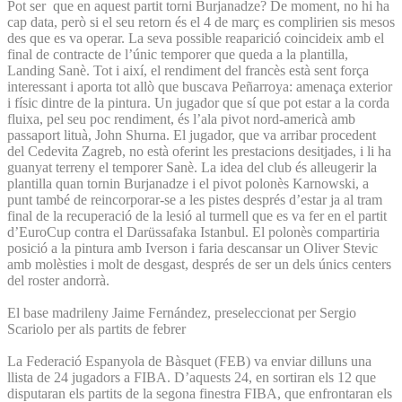
Pot ser que en aquest partit torni Burjanadze? De moment, no hi ha
cap data, però si el seu retorn és el 4 de març es complirien sis mesos
des que es va operar. La seva possible reaparició coincideix amb el
final de contracte de l’únic temporer que queda a la plantilla,
Landing Sanè. Tot i així, el rendiment del francès està sent força
interessant i aporta tot allò que buscava Peñarroya: amenaça exterior
i físic dintre de la pintura. Un jugador que sí que pot estar a la corda
fluixa, pel seu poc rendiment, és l’ala pivot nord-americà amb
passaport lituà, John Shurna. El jugador, que va arribar procedent
del Cedevita Zagreb, no està oferint les prestacions desitjades, i li ha
guanyat terreny el temporer Sanè. La idea del club és alleugerir la
plantilla quan tornin Burjanadze i el pivot polonès Karnowski, a
punt també de reincorporar-se a les pistes després d’estar ja al tram
final de la recuperació de la lesió al turmell que es va fer en el partit
d’EuroCup contra el Darüssafaka Istanbul. El polonès compartiria
posició a la pintura amb Iverson i faria descansar un Oliver Stevic
amb molèsties i molt de desgast, després de ser un dels únics centers
del roster andorrà.
El base madrileny Jaime Fernández, preseleccionat per Sergio
Scariolo per als partits de febrer
La Federació Espanyola de Bàsquet (FEB) va enviar dilluns una
llista de 24 jugadors a FIBA. D’aquests 24, en sortiran els 12 que
disputaran els partits de la segona finestra FIBA, que enfrontaran els