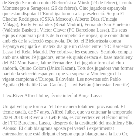
de Sergio Scariolo contra Bielorrúsia a Minsk (23 de febrer), i contra
Montenegro a Saragossa (26 de febrer). Cinc jugadors espanyols
que estan disputant l’Eurolliga tornen a la preselecció: Sergio El
Chacho Rodríguez (CSKA Moscou), Alberto Díaz (Unicaja
Màlaga), Rudy Fernández (Reial Madrid), Fernando San Emeterio
(València Basket) i Víctor Claver (FC Barcelona Lassa). Els seus
equips disputaran partits de la competició europea, que coincidiran
amb els de la selecció espanyola. De fet, el Bielorrússia contra
Espanya es jugarà el mateix dia que un clàssic entre l’FC Barcelona
Lassa i el Reial Madrid. Per cobrir-se les esquenes, Scariolo compta
amb uns altres 19 jugadors, entre els quals destaca el base madrileny
del BC MoraBanc, Jaime Fernández, i el jugador format al club
andorrà, Quino Colom (Unics Kazan). Tots dos jugadors van formar
part de la selecció espanyola que va superar a Montenegro i la
vigent campiona d’Europa, Eslovènia. Les novetats són Pablo
Aguilar (Herbalife Gran Canària) i Javi Beirán (Iberostar Tenerife).
L’ex-River Alfred Julbe, tècnic interí al Barça Lassa
Un gat vell que torna a l’elit de manera totalment provisional. El
tècnic català, de 57 anys, Alfred Julbe, que va entrenar la temporada
2009-2010 el River a la Leb Plata, es converteix en el tècnic interí
de l’FC Barcelona Lassa, després de la destitució del madrileny Sito
Alonso. El club blaugrana aposta pel veterà i experimentat
entrenador, que està dirigint el segon equip blaugrana a la Leb Or,