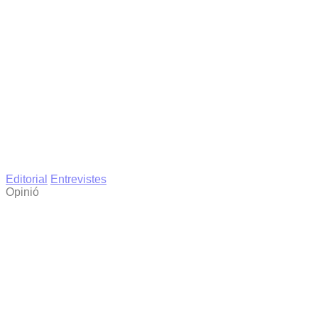
Editorial
Entrevistes
Opinió