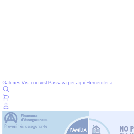
Galeries
Vist i no vist
Passava per aquí
Hemeroteca