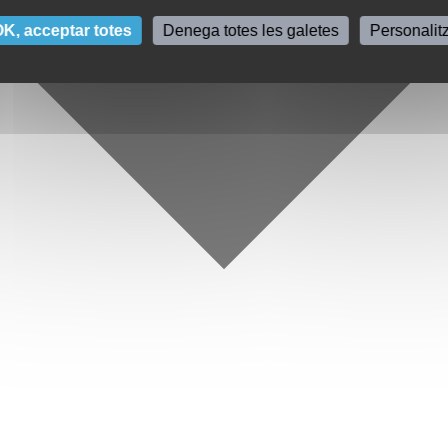
K, acceptar totes
Denega totes les galetes
Personalit