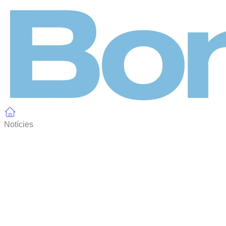
Panell de gestió de galetes
Notícies