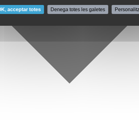
K, acceptar totes
Denega totes les galetes
Personalit