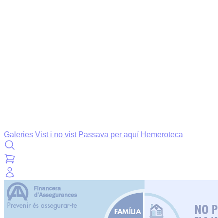
Galeries
Vist i no vist
Passava per aquí
Hemeroteca