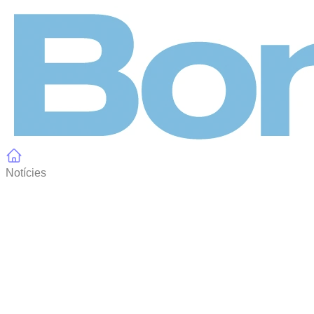
Panell de gestió de galetes
Notícies