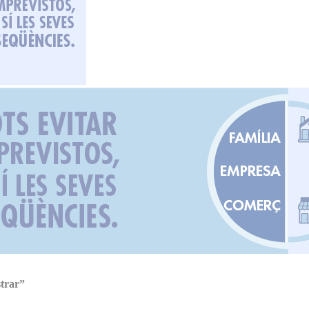
strar”