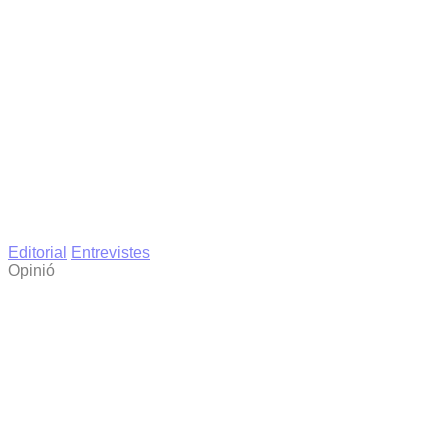
Editorial
Entrevistes
Opinió