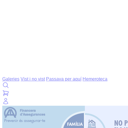
Galeries
Vist i no vist
Passava per aquí
Hemeroteca