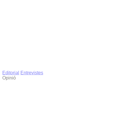
Editorial
Entrevistes
Opinió