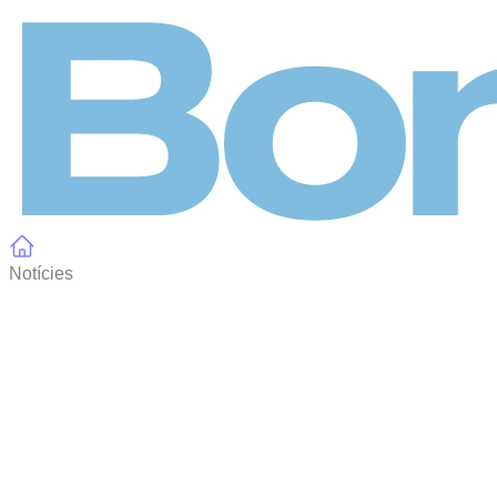
Panell de gestió de galetes
Notícies