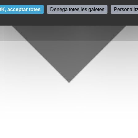
K, acceptar totes
Denega totes les galetes
Personalit