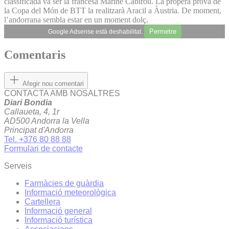
classificada va ser la francesa Marine Cabirou. La propera prova de
la Copa del Món de BTT la realitzarà Aracil a Àustria. De moment,
l’andorrana sembla estar en un moment dolç.
Permetre
Google Adsense està deshabilitat.
Comentaris
Afegir nou comentari
CONTACTA AMB NOSALTRES
Diari Bondia
Callaueta, 4, 1r
AD500 Andorra la Vella
Principat d'Andorra
Tel. +376 80 88 88
Formulari de contacte
Serveis
Farmàcies de guàrdia
Informació meteorològica
Cartellera
Informació general
Informació turística