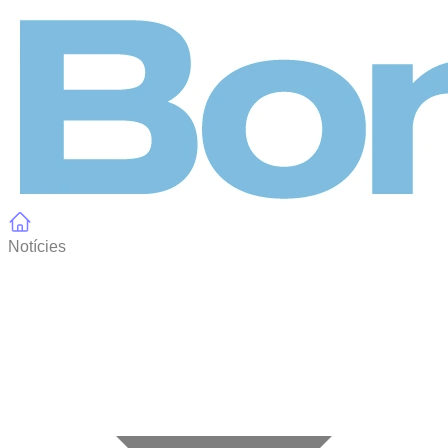
Panell de gestió de galetes
Notícies