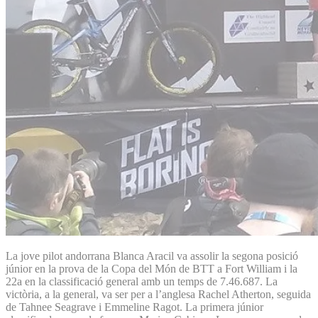
La jove pilot andorrana Blanca Aracil va assolir la segona posició
júnior en la prova de la Copa del Món de BTT a Fort William i la
22a en la classificació general amb un temps de 7.46.687. La
victòria, a la general, va ser per a l’anglesa Rachel Atherton, seguida
de Tahnee Seagrave i Emmeline Ragot. La primera júnior