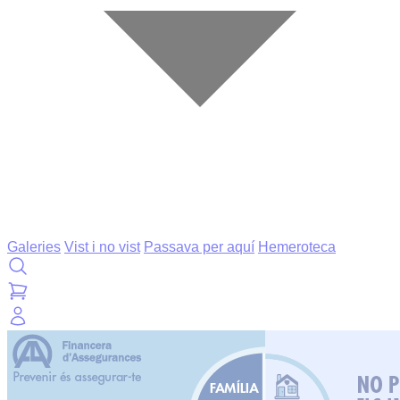
Galeries
Vist i no vist
Passava per aquí
Hemeroteca