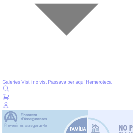
Galeries
Vist i no vist
Passava per aquí
Hemeroteca