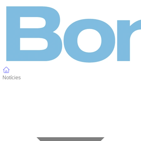
Panell de gestió de galetes
Notícies