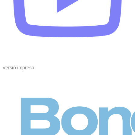
Versió impresa