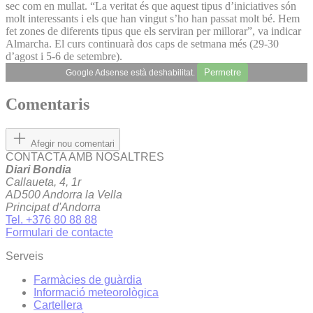
sec com en mullat. “La veritat és que aquest tipus d’iniciatives són
molt interessants i els que han vingut s’ho han passat molt bé. Hem
fet zones de diferents tipus que els serviran per millorar”, va indicar
Almarcha. El curs continuarà dos caps de setmana més (29-30
d’agost i 5-6 de setembre).
Permetre
Google Adsense està deshabilitat.
Comentaris
Afegir nou comentari
CONTACTA AMB NOSALTRES
Diari Bondia
Callaueta, 4, 1r
AD500 Andorra la Vella
Principat d'Andorra
Tel. +376 80 88 88
Formulari de contacte
Serveis
Farmàcies de guàrdia
Informació meteorològica
Cartellera