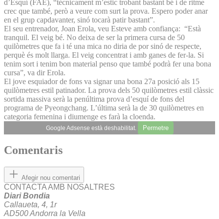
d’Esquí (FAE), “tècnicament m’estic trobant bastant bé i de ritme
crec que també, però a veure com surt la prova. Espero poder anar
en el grup capdavanter, sinó tocarà patir bastant”.
El seu entrenador, Joan Erola, veu Esteve amb confiança: “Està
tranquil. El veig bé. No deixa de ser la primera cursa de 50
quilòmetres que fa i té una mica no diria de por sinó de respecte,
perquè és molt llarga. El veig concentrat i amb ganes de fer-la. Si
tenim sort i tenim bon material penso que també podrà fer una bona
cursa”, va dir Erola.
El jove esquiador de fons va signar una bona 27a posició als 15
quilòmetres estil patinador. La prova dels 50 quilòmetres estil clàssic
sortida massiva serà la penúltima prova d’esquí de fons del
programa de Pyeongchang. L’última serà la de 30 quilòmetres en
categoria femenina i diumenge es farà la cloenda.
Permetre
Google Adsense està deshabilitat.
Comentaris
Afegir nou comentari
CONTACTA AMB NOSALTRES
Diari Bondia
Callaueta, 4, 1r
AD500 Andorra la Vella