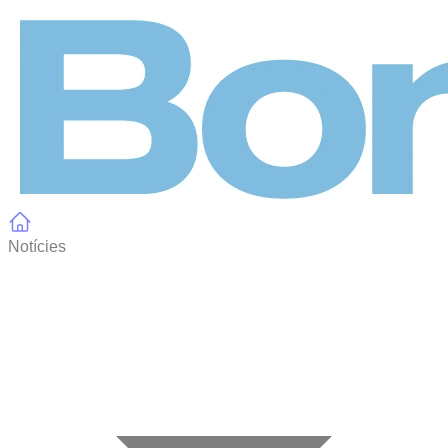
Panell de gestió de galetes
Notícies