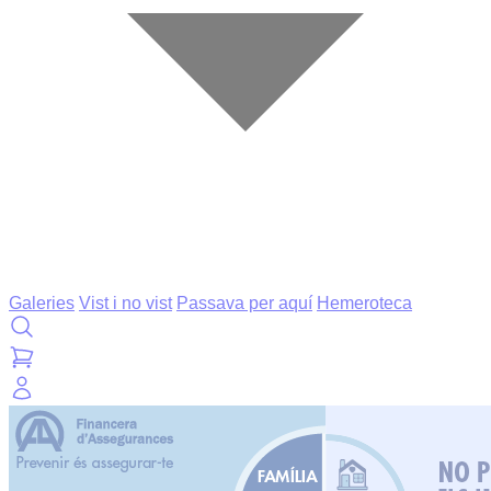
Galeries
Vist i no vist
Passava per aquí
Hemeroteca