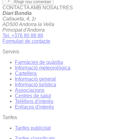
Afegir nou comentari
CONTACTA AMB NOSALTRES
Diari Bondia
Callaueta, 4, 1r
AD500 Andorra la Vella
Principat d'Andorra
Tel. +376 80 88 88
Formulari de contacte
Serveis
Farmàcies de guàrdia
Informació meteorològica
Cartellera
Informació general
Informació turística
Associacions
Centres de salut
Telèfons d'interès
Enllaços d'interés
Tarifes
Tarifes publicitat
Tarifes classificats