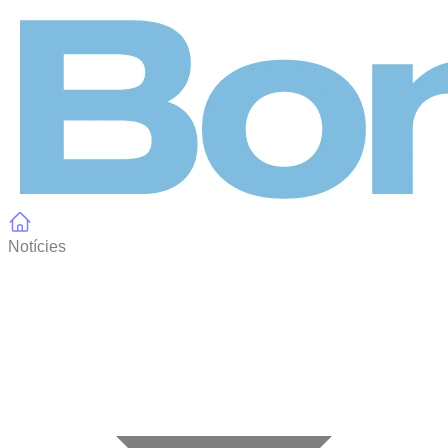
Panell de gestió de galetes
Notícies