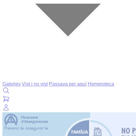
Galeries
Vist i no vist
Passava per aquí
Hemeroteca