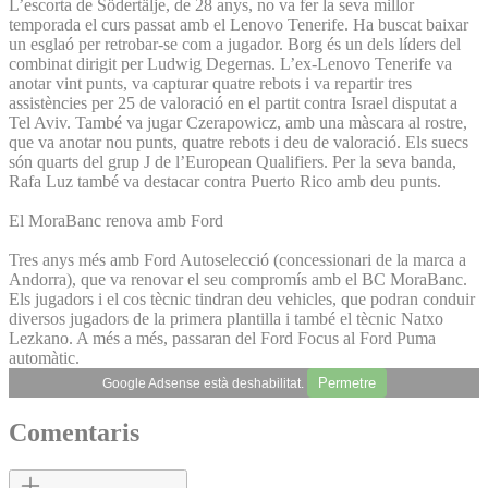
L’escorta de Södertälje, de 28 anys, no va fer la seva millor
temporada el curs passat amb el Lenovo Tenerife. Ha buscat baixar
un esglaó per retrobar-se com a jugador. Borg és un dels líders del
combinat dirigit per Ludwig Degernas. L’ex-Lenovo Tenerife va
anotar vint punts, va capturar quatre rebots i va repartir tres
assistències per 25 de valoració en el partit contra Israel disputat a
Tel Aviv. També va jugar Czerapowicz, amb una màscara al rostre,
que va anotar nou punts, quatre rebots i deu de valoració. Els suecs
són quarts del grup J de l’European Qualifiers. Per la seva banda,
Rafa Luz també va destacar contra Puerto Rico amb deu punts.
El MoraBanc renova amb Ford
Tres anys més amb Ford Autoselecció (concessionari de la marca a
Andorra), que va renovar el seu compromís amb el BC MoraBanc.
Els jugadors i el cos tècnic tindran deu vehicles, que podran conduir
diversos jugadors de la primera plantilla i també el tècnic Natxo
Lezkano. A més a més, passaran del Ford Focus al Ford Puma
automàtic.
Permetre
Google Adsense està deshabilitat.
Comentaris