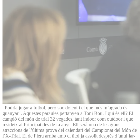
“Podria jugar a futbol, però soc dolent i el que més m’agrada és
guanyar”. Aquestes paraules pertanyen a Toni Bou. I qui és ell? El
campió del món de trial 32 vegades, tant indoor com outdoor i que
resideix al Principat des de fa anys. Ell serà una de les grans
atraccions de l’última prova del calendari del Campionat del Món de
l’X-Trial. El de Piera arriba amb el títol ja assolit després d’anul·lar-