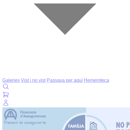
Galeries
Vist i no vist
Passava per aquí
Hemeroteca