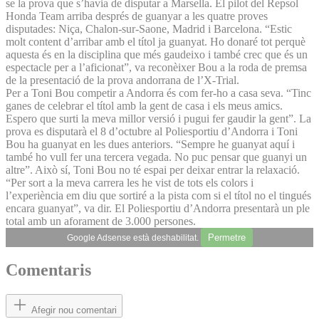
se la prova que s’havia de disputar a Marsella. El pilot del Repsol
Honda Team arriba després de guanyar a les quatre proves
disputades: Niça, Chalon-sur-Saone, Madrid i Barcelona. “Estic
molt content d’arribar amb el títol ja guanyat. Ho donaré tot perquè
aquesta és en la disciplina que més gaudeixo i també crec que és un
espectacle per a l’aficionat”, va reconèixer Bou a la roda de premsa
de la presentació de la prova andorrana de l’X-Trial.
Per a Toni Bou competir a Andorra és com fer-ho a casa seva. “Tinc
ganes de celebrar el títol amb la gent de casa i els meus amics.
Espero que surti la meva millor versió i pugui fer gaudir la gent”. La
prova es disputarà el 8 d’octubre al Poliesportiu d’Andorra i Toni
Bou ha guanyat en les dues anteriors. “Sempre he guanyat aquí i
també ho vull fer una tercera vegada. No puc pensar que guanyi un
altre”. Això sí, Toni Bou no té espai per deixar entrar la relaxació.
“Per sort a la meva carrera les he vist de tots els colors i
l’experiència em diu que sortiré a la pista com si el títol no el tingués
encara guanyat”, va dir. El Poliesportiu d’Andorra presentarà un ple
total amb un aforament de 3.000 persones.
Permetre
Google Adsense està deshabilitat.
Comentaris
Afegir nou comentari