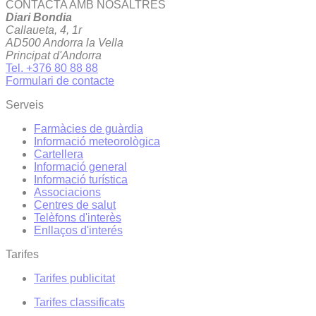
CONTACTA AMB NOSALTRES
Diari Bondia
Callaueta, 4, 1r
AD500 Andorra la Vella
Principat d'Andorra
Tel. +376 80 88 88
Formulari de contacte
Serveis
Farmàcies de guàrdia
Informació meteorològica
Cartellera
Informació general
Informació turística
Associacions
Centres de salut
Telèfons d'interès
Enllaços d'interés
Tarifes
Tarifes publicitat
Tarifes classificats