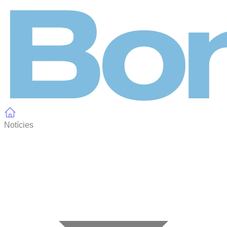
Panell de gestió de galetes
Notícies