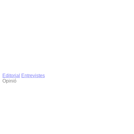
Editorial
Entrevistes
Opinió