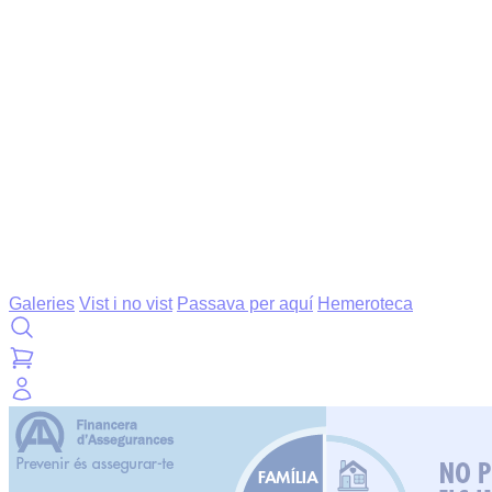
Galeries
Vist i no vist
Passava per aquí
Hemeroteca