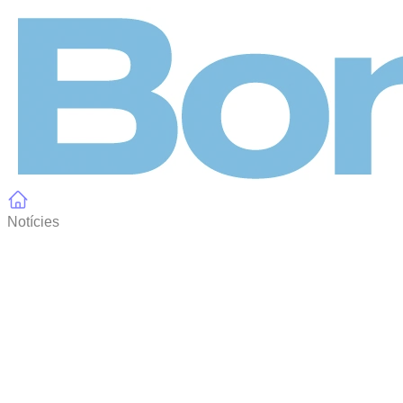
Panell de gestió de galetes
Notícies