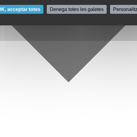
K, acceptar totes
Denega totes les galetes
Personalit