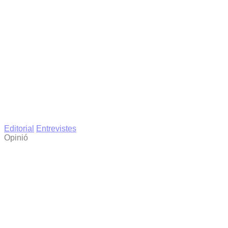
Editorial
Entrevistes
Opinió