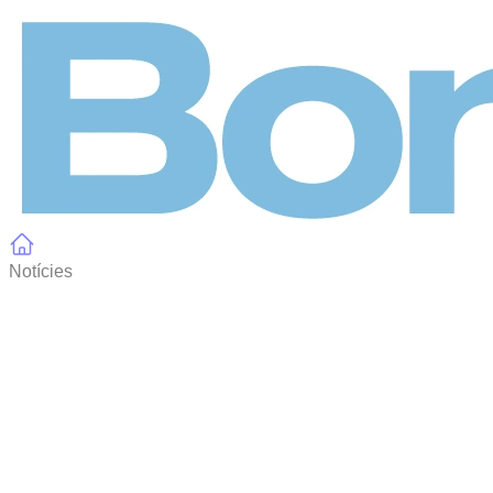
Panell de gestió de galetes
Notícies