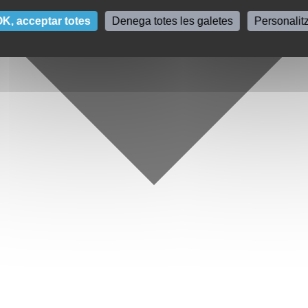
K, acceptar totes
Denega totes les galetes
Personalit