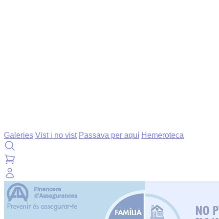
Galeries
Vist i no vist
Passava per aquí
Hemeroteca