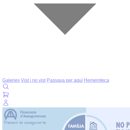
Galeries
Vist i no vist
Passava per aquí
Hemeroteca