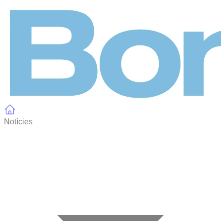
Panell de gestió de galetes
Notícies