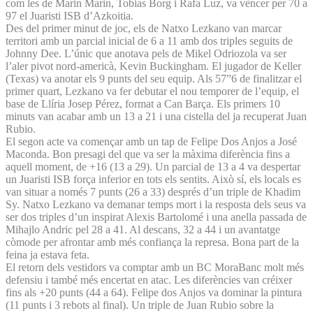
com les de Marin Marin, Tobias Borg i Rafa Luz, va vèncer per 70 a
97 el Juaristi ISB d’Azkoitia.
Des del primer minut de joc, els de Natxo Lezkano van marcar
territori amb un parcial inicial de 6 a 11 amb dos triples seguits de
Johnny Dee. L’únic que anotava pels de Mikel Odriozola va ser
l’aler pivot nord-americà, Kevin Buckingham. El jugador de Keller
(Texas) va anotar els 9 punts del seu equip. Als 57”6 de finalitzar el
primer quart, Lezkano va fer debutar el nou temporer de l’equip, el
base de Llíria Josep Pérez, format a Can Barça. Els primers 10
minuts van acabar amb un 13 a 21 i una cistella del ja recuperat Juan
Rubio.
El segon acte va començar amb un tap de Felipe Dos Anjos a José
Maconda. Bon presagi del que va ser la màxima diferència fins a
aquell moment, de +16 (13 a 29). Un parcial de 13 a 4 va despertar
un Juaristi ISB força inferior en tots els sentits. Això sí, els locals es
van situar a només 7 punts (26 a 33) després d’un triple de Khadim
Sy. Natxo Lezkano va demanar temps mort i la resposta dels seus va
ser dos triples d’un inspirat Alexis Bartolomé i una anella passada de
Mihajlo Andric pel 28 a 41. Al descans, 32 a 44 i un avantatge
còmode per afrontar amb més confiança la represa. Bona part de la
feina ja estava feta.
El retorn dels vestidors va comptar amb un BC MoraBanc molt més
defensiu i també més encertat en atac. Les diferències van créixer
fins als +20 punts (44 a 64). Felipe dos Anjos va dominar la pintura
(11 punts i 3 rebots al final). Un triple de Juan Rubio sobre la