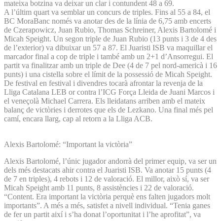
mateixa botzina va deixar un clar i contundent 48 a 69.
A l’últim quart va semblar un concurs de triples. Fins al 55 a 84, el
BC MoraBanc només va anotar des de la línia de 6,75 amb encerts
de Czerapowicz, Juan Rubio, Thomas Schreiner, Alexis Bartolomé i
Micah Speight. Un segon triple de Juan Rubio (13 punts i 3 de 4 des
de l’exterior) va dibuixar un 57 a 87. El Juaristi ISB va maquillar el
marcador final a cop de triple i també amb un 2+1 d’Ansorregui. El
partit va finalitzar amb un triple de Dee (4 de 7 pel nord-americà i 16
punts) i una cistella sobre el límit de la possessió de Micah Speight.
De festival en festival i divendres tocarà afrontar la revenja de la
Lliga Catalana LEB or contra l’ICG Força Lleida de Juani Marcos i
el veneçolà Michael Carrera. Els lleidatans arriben amb el mateix
balanç de victòries i derrotes que els de Lezkano. Una final més pel
camí, encara llarg, cap al retorn a la Lliga ACB.
Alexis Bartolomé: “Important la victòria”
Alexis Bartolomé, l’únic jugador andorrà del primer equip, va ser un
dels més destacats ahir contra el Juaristi ISB. Va anotar 15 punts (4
de 7 en triples), 4 rebots i 12 de valoració. El millor, això sí, va ser
Micah Speight amb 11 punts, 8 assistències i 22 de valoració.
“Content. Era important la victòria perquè ens falten jugadors molt
importants”. A més a més, satisfet a nivell individual. “Tenia ganes
de fer un partit així i s’ha donat l’oportunitat i l’he aprofitat”, va