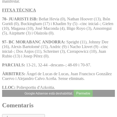
manifestar.
FITXA TÈCNICA
70- JUARISTI ISB:
Beñat Hevia (0), Nathan Hoover (13), Ibón
Guridi (0), Buckingham (17) i Khadim Sy (5) –cinc inicial–; Gielen
(10), Magassa (10), José Maconda (4), Iñigo Royo (3), Ansorregui
(5), Aizpitarte (3) i Olaizola (0).
97- BC MORABANC ANDORRA:
Speight (11), Johnny Dee
(16), Alexis Bartolomé (15), Andric (9) i Nacho Llovet (9) –cinc
inicial–; Dos Anjos (11), Schreiner (3), Czerapowicz (10), Juan
Rubio (13) i Josep Pérez (0).
PARCIALS:
13-21, 32-44 –descans–; 48-69 i 70-97.
ÀRBITRES:
Ángel de Lucas de Lucas, Juan Francisco González
Cuervo i Alejandro Calvo Aceña. Sense eliminats.
LLOC:
Poliesportiu d'Azkoitia.
Permetre
Google Adsense està deshabilitat.
Comentaris