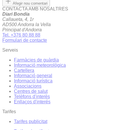
Afegir nou comentari
CONTACTA AMB NOSALTRES
Diari Bondia
Callaueta, 4, 1r
AD500 Andorra la Vella
Principat d'Andorra
Tel. +376 80 88 88
Formulari de contacte
Serveis
Farmàcies de guàrdia
Informació meteorològica
Cartellera
Informació general
Informació turística
Associacions
Centres de salut
Telèfons d'interès
Enllaços d'interés
Tarifes
Tarifes publicitat