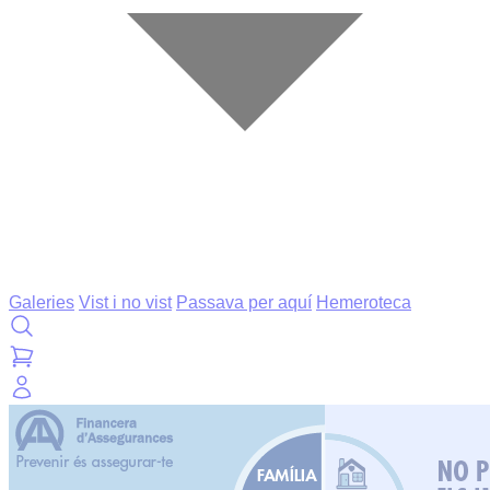
Galeries
Vist i no vist
Passava per aquí
Hemeroteca