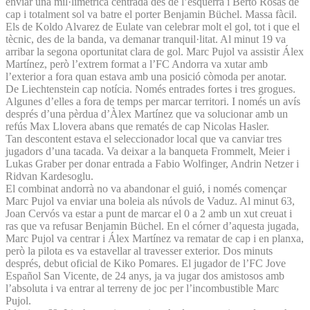
enviar una mil·limètrica centrada des de l’esquerra i Berto Rosas de
cap i totalment sol va batre el porter Benjamin Büchel. Massa fàcil.
Els de Koldo Alvarez de Eulate van celebrar molt el gol, tot i que el
tècnic, des de la banda, va demanar tranquil·litat. Al minut 19 va
arribar la segona oportunitat clara de gol. Marc Pujol va assistir Álex
Martínez, però l’extrem format a l’FC Andorra va xutar amb
l’exterior a fora quan estava amb una posició còmoda per anotar.
De Liechtenstein cap notícia. Només entrades fortes i tres grogues.
Algunes d’elles a fora de temps per marcar territori. I només un avís
després d’una pèrdua d’Àlex Martínez que va solucionar amb un
refús Max Llovera abans que rematés de cap Nicolas Hasler.
Tan descontent estava el seleccionador local que va canviar tres
jugadors d’una tacada. Va deixar a la banqueta Frommelt, Meier i
Lukas Graber per donar entrada a Fabio Wolfinger, Andrin Netzer i
Ridvan Kardesoglu.
El combinat andorrà no va abandonar el guió, i només començar
Marc Pujol va enviar una boleia als núvols de Vaduz. Al minut 63,
Joan Cervós va estar a punt de marcar el 0 a 2 amb un xut creuat i
ras que va refusar Benjamin Büchel. En el córner d’aquesta jugada,
Marc Pujol va centrar i Álex Martínez va rematar de cap i en planxa,
però la pilota es va estavellar al travesser exterior. Dos minuts
després, debut oficial de Kiko Pomares. El jugador de l’FC Jove
Español San Vicente, de 24 anys, ja va jugar dos amistosos amb
l’absoluta i va entrar al terreny de joc per l’incombustible Marc
Pujol.