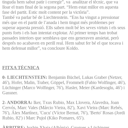
tinguda hem sabut patir i corregir”, va analitzar el tècnic, que va
lloar el tram final de la segona part. “Hem estat millor en aquesta
fase del partit. Estic molt content per la victòria”.
També va parlar bé de Liechtenstein. “Ens ha vingut a pressionar
més que en el partit de l’anada i hem tingut més problemes per
superar aquesta pressió. Ells saben molt bé les seves virtuts i els seus
punts forts i els han intentat explotar. Al primer temps han trobat
passades interiors que semblava que ens generaven ansietat, però
després no acabaven en perill real. Hem sabut fer bé el que tocava i
hem defensat millor”, va concloure Koldo.
FITXA TÈCNICA
0- LIECHTENSTEIN:
Benjamin Büchel, Lukas Graber (Netzer,
46'), Hofer, Malin, Traber, Göppel, Frommelt (Fabio Wolfinger, 46'),
Lüchinger (Marco Wolfinger, 76'), Hasler, Meier (Kardesoglu, 46') i
Gassner.
2- ANDORRA:
Iker, Txus Rubio, Max Llovera, Alavedra, Joan
Cervós, Marc Vales (Márcio Vieira, 82'), Xavi Vieira (Marc Rebés,
76'), Álex Martínez, 'Cucu' (Víctor Bernat, 76'), 'Berto' Rosas (Jordi
Rubio, 82') i Marc Pujol (Kiko Pomares, 65').
ÀRBITRE:
Juxhin Xhaja (Albània). Grogues a Lüchinger,