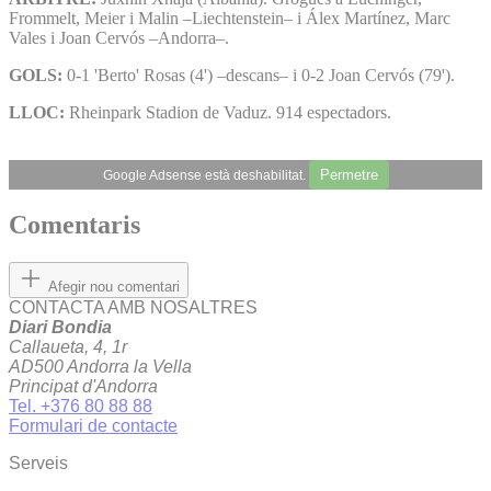
Frommelt, Meier i Malin –Liechtenstein– i Álex Martínez, Marc
Vales i Joan Cervós –Andorra–.
GOLS:
0-1 'Berto' Rosas (4') –descans– i 0-2 Joan Cervós (79').
LLOC:
Rheinpark Stadion de Vaduz. 914 espectadors.
Permetre
Google Adsense està deshabilitat.
Comentaris
Afegir nou comentari
CONTACTA AMB NOSALTRES
Diari Bondia
Callaueta, 4, 1r
AD500 Andorra la Vella
Principat d'Andorra
Tel. +376 80 88 88
Formulari de contacte
Serveis