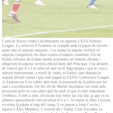
Camí de Rosas contra Liechtenstein en aquesta UEFA Nations
League. La selecció d’Andorra va complir amb el paper de favorit –
quasi mai té aquesta etiqueta– i va sumar la segona victòria en
aquesta competició, les dues contra el mateix combinat. Els de
Koldo Alvarez de Eulate també acumulen set triomfs oficials i
afegeixen la segona victòria oficial lluny del Principat. I tot després
de vèncer per 0 a 2 la selecció que no té lliga pròpia i que té com a
màxim representant, a nivell de clubs, el Vaduz, que disputa la
segona divisió suïssa i que està jugant la UEFA Conference League.
A Andorra no li va caldre ahir tenir la possessió de la pilota per fer
mal a Liechtenstein. De fet, els de Martin Stocklasa van tenir més
possessió però no van saber què fer amb el que és més important:
l’esfèrica. A més a més, els locals van rebre un cop dur, ja que en la
primera aproximació van encaixar el 0 a 1. Al minut 4, Max Llovera
va robar la pilota al mig del camp, li va passar a Joan Cervós i
aquest a Álex Martínez. L’extrem de l’Atlètic Club Escaldes va