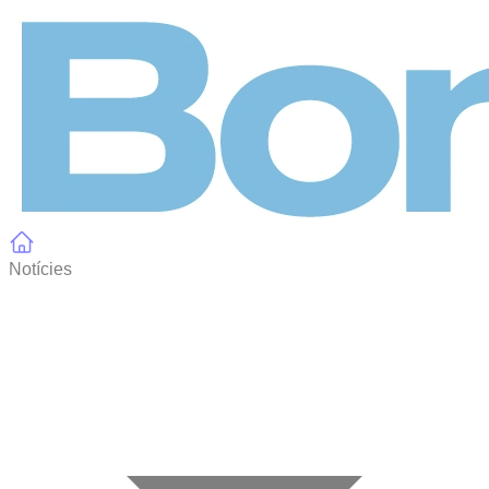
Panell de gestió de galetes
Notícies