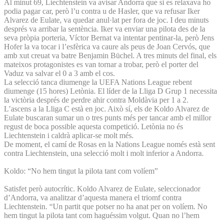
Al minut 69, Liechtenstein va avisar Andorra que si es relaxava ho
podia pagar car, però l’u contra u de Hasler, que va refusar Iker
Alvarez de Eulate, va quedar anul·lat per fora de joc. I deu minuts
després va arribar la sentència. Iker va enviar una pilota des de la
seva pròpia porteria, Víctor Bernat va intentar pentinar-la, però Jens
Hofer la va tocar i l’esfèrica va caure als peus de Joan Cervós, que
amb xut creuat va batre Benjamin Büchel. A tres minuts del final, els
mateixos protagonistes es van tornar a trobar, però el porter del
Vaduz va salvar el 0 a 3 amb el cos.
La selecció tanca diumenge la UEFA Nations League rebent
diumenge (15 hores) Letònia. El líder de la Lliga D Grup 1 necessita
la victòria després de perdre ahir contra Moldàvia per 1 a 2.
L’ascens a la Lliga C està en joc. Això sí, els de Koldo Alvarez de
Eulate buscaran sumar un o tres punts més per tancar amb el millor
regust de boca possible aquesta competició. Letònia no és
Liechtenstein i caldrà aplicar-se molt més.
De moment, el camí de Rosas en la Nations League només està sent
contra Liechtenstein, una selecció molt i molt inferior a Andorra.
Koldo: “No hem tingut la pilota tant com volíem”
Satisfet però autocrític. Koldo Alvarez de Eulate, seleccionador
d’Andorra, va analitzar d’aquesta manera el triomf contra
Liechtenstein. “Un partit que potser no ha anat per on volíem. No
hem tingut la pilota tant com haguéssim volgut. Quan no l’hem