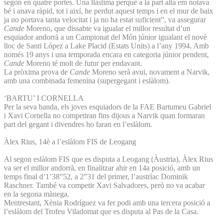
segon en quatre portes. Una llàstima perquè a la part alta em notava
bé i anava ràpid, tot i així, he perdut aquest temps i en el mur de baix
ja no portava tanta velocitat i ja no ha estat suficient”, va assegurar
Cande
Moreno, que dissabte va igualar el millor resultat d’un
esquiador andorrà a un Campionat del Món júnior igualant el novè
lloc de Santi López a Lake Placid (Estats Units) a l’any 1994. Amb
només 19 anys i una temporada encara en categoria júnior pendent,
Cande
Moreno té molt de futur per endavant.
La pròxima prova de
Cande
Moreno serà avui, novament a Narvik,
amb una combinada femenina (supergegant i eslàlom).
‘BARTU’ I CORNELLA
Per la seva banda, els joves esquiadors de la FAE Bartumeu Gabriel
i Xavi Cornella no competiran fins dijous a Narvik quan formaran
part del gegant i divendres ho faran en l’eslàlom.
Àlex Rius, 14è a l’eslàlom FIS de Leogang
Al segon eslàlom FIS que es disputa a Leogang (Àustria), Àlex Rius
va ser el millor andorrà, en finalitzar ahir en 14a posició, amb un
temps final d’1’38”52, a 2”31 del primer, l’austríac Dominik
Raschner. També va competir Xavi Salvadores, però no va acabar
en la segona mànega.
Mentrestant, Xènia Rodríguez va fer podi amb una tercera posició a
l’eslàlom del Trofeu Viladomat que es disputa al Pas de la Casa.