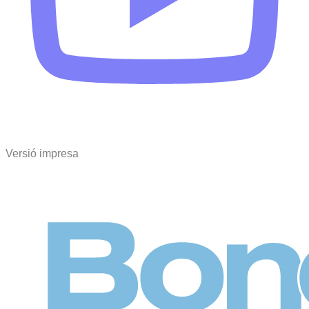
Versió impresa