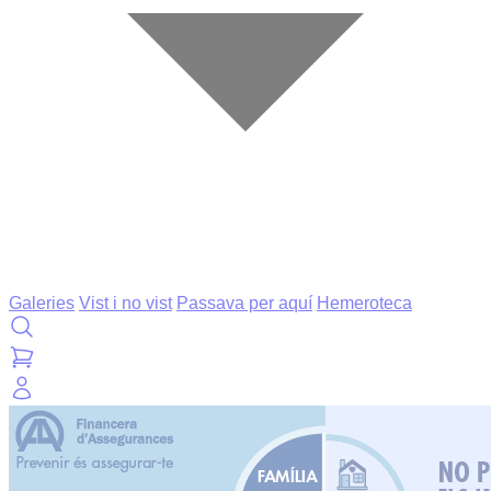
Galeries
Vist i no vist
Passava per aquí
Hemeroteca