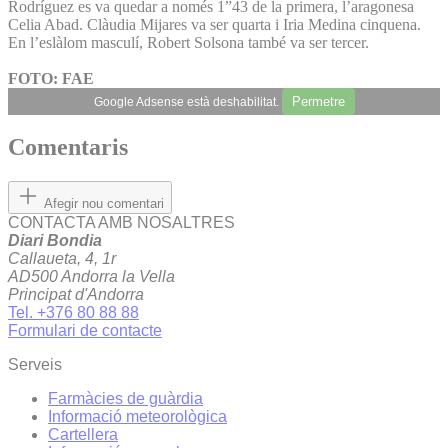
Rodríguez es va quedar a només 1”43 de la primera, l’aragonesa
Celia Abad. Clàudia Mijares va ser quarta i Iria Medina cinquena.
En l’eslàlom masculí, Robert Solsona també va ser tercer.
FOTO: FAE
Permetre
Google Adsense està deshabilitat.
Comentaris
Afegir nou comentari
CONTACTA AMB NOSALTRES
Diari Bondia
Callaueta, 4, 1r
AD500 Andorra la Vella
Principat d'Andorra
Tel. +376 80 88 88
Formulari de contacte
Serveis
Farmàcies de guàrdia
Informació meteorològica
Cartellera