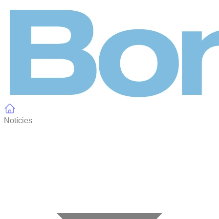
Panell de gestió de galetes
Notícies