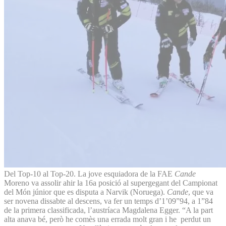
Del Top-10 al Top-20. La jove esquiadora de la FAE
Cande
Moreno va assolir ahir la 16a posició al supergegant del Campionat
del Món júnior que es disputa a Narvik (Noruega).
Cande
, que va
ser novena dissabte al descens, va fer un temps d’1’09”94, a 1”84
de la primera classificada, l’austríaca Magdalena Egger. “A la part
alta anava bé, però he comès una errada molt gran i he perdut un