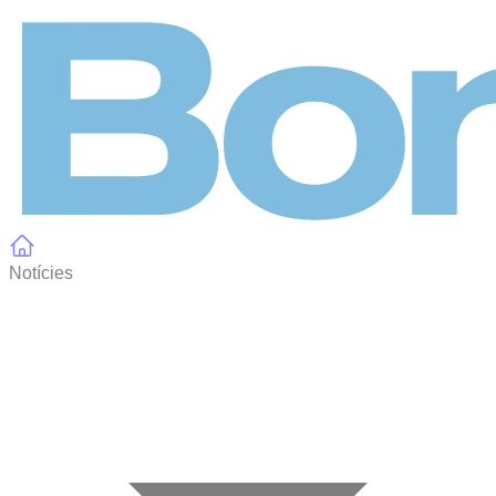
Panell de gestió de galetes
Notícies