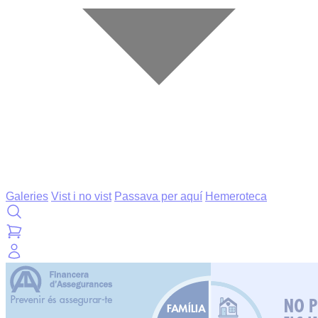
Galeries
Vist i no vist
Passava per aquí
Hemeroteca