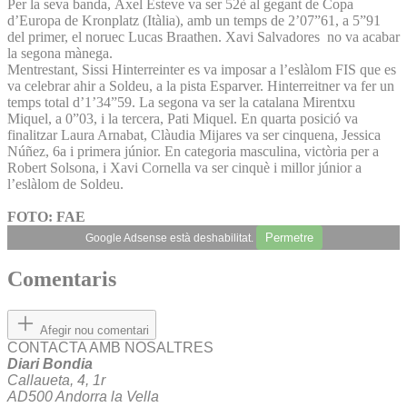
Per la seva banda, Àxel Esteve va ser 52è al gegant de Copa
d’Europa de Kronplatz (Itàlia), amb un temps de 2’07”61, a 5”91
del primer, el noruec Lucas Braathen. Xavi Salvadores no va acabar
la segona mànega.
Mentrestant, Sissi Hinterreinter es va imposar a l’eslàlom FIS que es
va celebrar ahir a Soldeu, a la pista Esparver. Hinterreitner va fer un
temps total d’1’34”59. La segona va ser la catalana Mirentxu
Miquel, a 0”03, i la tercera, Pati Miquel. En quarta posició va
finalitzar Laura Arnabat, Clàudia Mijares va ser cinquena, Jessica
Núñez, 6a i primera júnior. En categoria masculina, victòria per a
Robert Solsona, i Xavi Cornella va ser cinquè i millor júnior a
l’eslàlom de Soldeu.
FOTO: FAE
Permetre
Google Adsense està deshabilitat.
Comentaris
Afegir nou comentari
CONTACTA AMB NOSALTRES
Diari Bondia
Callaueta, 4, 1r
AD500 Andorra la Vella