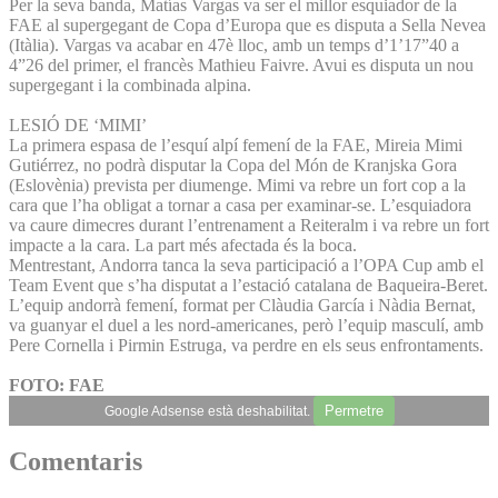
Per la seva banda, Matías Vargas va ser el millor esquiador de la
FAE al supergegant de Copa d’Europa que es disputa a Sella Nevea
(Itàlia). Vargas va acabar en 47è lloc, amb un temps d’1’17”40 a
4”26 del primer, el francès Mathieu Faivre. Avui es disputa un nou
supergegant i la combinada alpina.
LESIÓ DE ‘MIMI’
La primera espasa de l’esquí alpí femení de la FAE, Mireia Mimi
Gutiérrez, no podrà disputar la Copa del Món de Kranjska Gora
(Eslovènia) prevista per diumenge. Mimi va rebre un fort cop a la
cara que l’ha obligat a tornar a casa per examinar-se. L’esquiadora
va caure dimecres durant l’entrenament a Reiteralm i va rebre un fort
impacte a la cara. La part més afectada és la boca.
Mentrestant, Andorra tanca la seva participació a l’OPA Cup amb el
Team Event que s’ha disputat a l’estació catalana de Baqueira-Beret.
L’equip andorrà femení, format per Clàudia García i Nàdia Bernat,
va guanyar el duel a les nord-americanes, però l’equip masculí, amb
Pere Cornella i Pirmin Estruga, va perdre en els seus enfrontaments.
FOTO: FAE
Permetre
Google Adsense està deshabilitat.
Comentaris