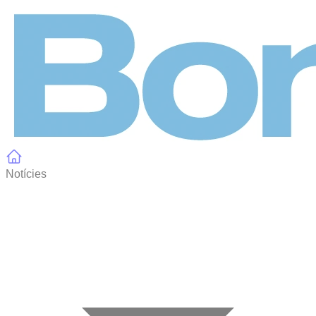
Panell de gestió de galetes
Notícies