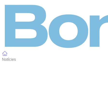
Panell de gestió de galetes
Notícies