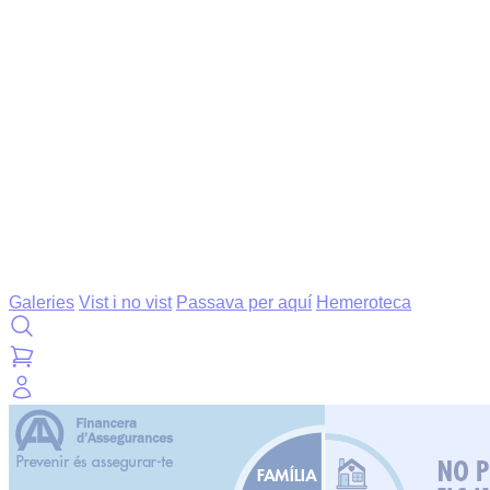
Galeries
Vist i no vist
Passava per aquí
Hemeroteca