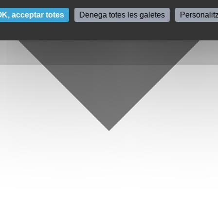
K, acceptar totes
Denega totes les galetes
Personalit