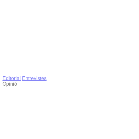
Editorial
Entrevistes
Opinió