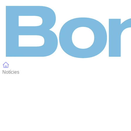
Panell de gestió de galetes
Notícies