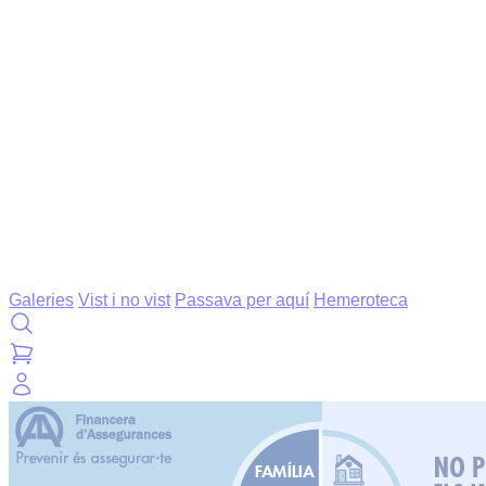
Galeries
Vist i no vist
Passava per aquí
Hemeroteca