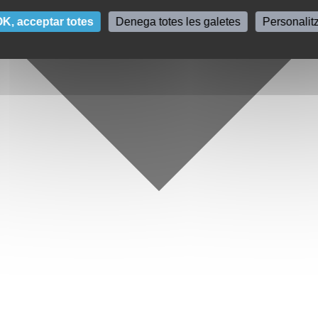
K, acceptar totes
Denega totes les galetes
Personalit