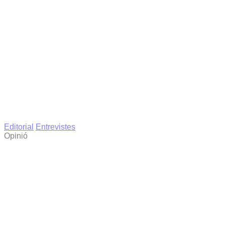
Editorial
Entrevistes
Opinió