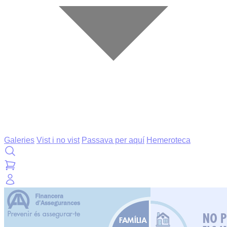
Galeries
Vist i no vist
Passava per aquí
Hemeroteca