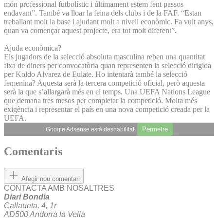
món professional futbolístic i últimament estem fent passos
endavant”. També va lloar la feina dels clubs i de la FAF. “Estan
treballant molt la base i ajudant molt a nivell econòmic. Fa vuit anys,
quan va començar aquest projecte, era tot molt diferent”.
Ajuda econòmica?
Els jugadors de la selecció absoluta masculina reben una quantitat
fixa de diners per convocatòria quan representen la selecció dirigida
per Koldo Alvarez de Eulate. Ho intentarà també la selecció
femenina? Aquesta serà la tercera competició oficial, però aquesta
serà la que s’allargarà més en el temps. Una UEFA Nations League
que demana tres mesos per completar la competició. Molta més
exigència i representar el país en una nova competició creada per la
UEFA.
Permetre
Google Adsense està deshabilitat.
Comentaris
Afegir nou comentari
CONTACTA AMB NOSALTRES
Diari Bondia
Callaueta, 4, 1r
AD500 Andorra la Vella