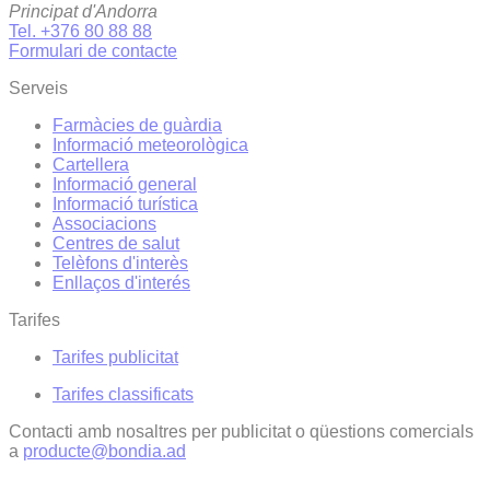
Principat d'Andorra
Tel. +376 80 88 88
Formulari de contacte
Serveis
Farmàcies de guàrdia
Informació meteorològica
Cartellera
Informació general
Informació turística
Associacions
Centres de salut
Telèfons d'interès
Enllaços d'interés
Tarifes
Tarifes publicitat
Tarifes classificats
Contacti amb nosaltres per publicitat o qüestions comercials
a
producte@bondia.ad