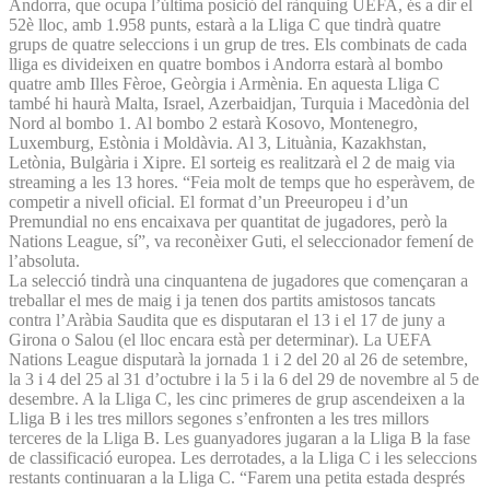
Andorra, que ocupa l’última posició del rànquing UEFA, és a dir el
52è lloc, amb 1.958 punts, estarà a la Lliga C que tindrà quatre
grups de quatre seleccions i un grup de tres. Els combinats de cada
lliga es divideixen en quatre bombos i Andorra estarà al bombo
quatre amb Illes Fèroe, Geòrgia i Armènia. En aquesta Lliga C
també hi haurà Malta, Israel, Azerbaidjan, Turquia i Macedònia del
Nord al bombo 1. Al bombo 2 estarà Kosovo, Montenegro,
Luxemburg, Estònia i Moldàvia. Al 3, Lituània, Kazakhstan,
Letònia, Bulgària i Xipre. El sorteig es realitzarà el 2 de maig via
streaming a les 13 hores. “Feia molt de temps que ho esperàvem, de
competir a nivell oficial. El format d’un Preeuropeu i d’un
Premundial no ens encaixava per quantitat de jugadores, però la
Nations League, sí”, va reconèixer Guti, el seleccionador femení de
l’absoluta.
La selecció tindrà una cinquantena de jugadores que començaran a
treballar el mes de maig i ja tenen dos partits amistosos tancats
contra l’Aràbia Saudita que es disputaran el 13 i el 17 de juny a
Girona o Salou (el lloc encara està per determinar). La UEFA
Nations League disputarà la jornada 1 i 2 del 20 al 26 de setembre,
la 3 i 4 del 25 al 31 d’octubre i la 5 i la 6 del 29 de novembre al 5 de
desembre. A la Lliga C, les cinc primeres de grup ascendeixen a la
Lliga B i les tres millors segones s’enfronten a les tres millors
terceres de la Lliga B. Les guanyadores jugaran a la Lliga B la fase
de classificació europea. Les derrotades, a la Lliga C i les seleccions
restants continuaran a la Lliga C. “Farem una petita estada després