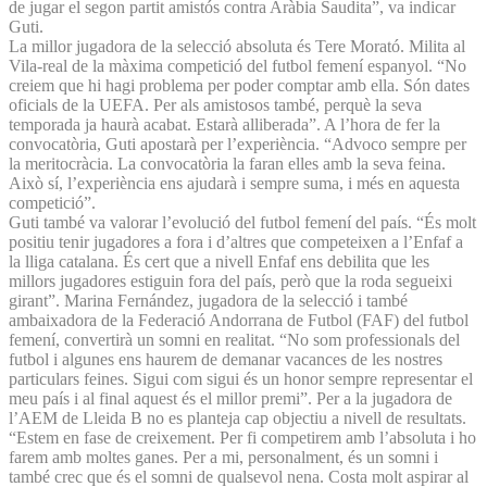
de jugar el segon partit amistós contra Aràbia Saudita”, va indicar
Guti.
La millor jugadora de la selecció absoluta és Tere Morató. Milita al
Vila-real de la màxima competició del futbol femení espanyol. “No
creiem que hi hagi problema per poder comptar amb ella. Són dates
oficials de la UEFA. Per als amistosos també, perquè la seva
temporada ja haurà acabat. Estarà alliberada”. A l’hora de fer la
convocatòria, Guti apostarà per l’experiència. “Advoco sempre per
la meritocràcia. La convocatòria la faran elles amb la seva feina.
Això sí, l’experiència ens ajudarà i sempre suma, i més en aquesta
competició”.
Guti també va valorar l’evolució del futbol femení del país. “És molt
positiu tenir jugadores a fora i d’altres que competeixen a l’Enfaf a
la lliga catalana. És cert que a nivell Enfaf ens debilita que les
millors jugadores estiguin fora del país, però que la roda segueixi
girant”. Marina Fernández, jugadora de la selecció i també
ambaixadora de la Federació Andorrana de Futbol (FAF) del futbol
femení, convertirà un somni en realitat. “No som professionals del
futbol i algunes ens haurem de demanar vacances de les nostres
particulars feines. Sigui com sigui és un honor sempre representar el
meu país i al final aquest és el millor premi”. Per a la jugadora de
l’AEM de Lleida B no es planteja cap objectiu a nivell de resultats.
“Estem en fase de creixement. Per fi competirem amb l’absoluta i ho
farem amb moltes ganes. Per a mi, personalment, és un somni i
també crec que és el somni de qualsevol nena. Costa molt aspirar al