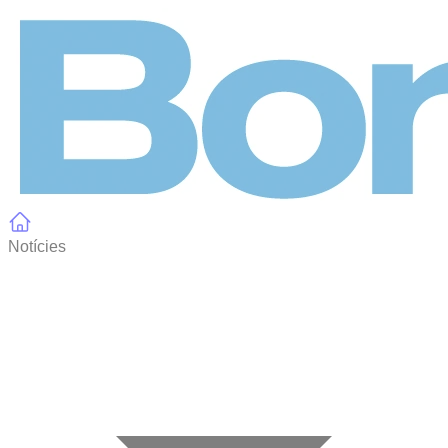
Panell de gestió de galetes
Notícies