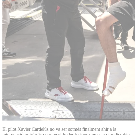
El pilot Xavier Cardelús no va ser sotmès finalment ahir a la
intervenció quirúrgica per resoldre les lesions que es va fer dissabte