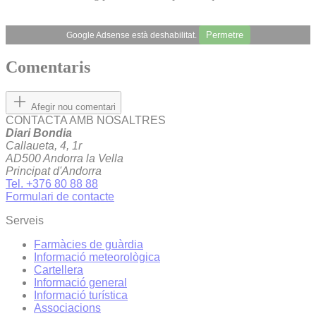
Permetre
Google Adsense està deshabilitat.
Comentaris
Afegir nou comentari
CONTACTA AMB NOSALTRES
Diari Bondia
Callaueta, 4, 1r
AD500 Andorra la Vella
Principat d'Andorra
Tel. +376 80 88 88
Formulari de contacte
Serveis
Farmàcies de guàrdia
Informació meteorològica
Cartellera
Informació general
Informació turística
Associacions