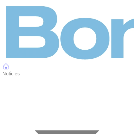
Panell de gestió de galetes
Notícies