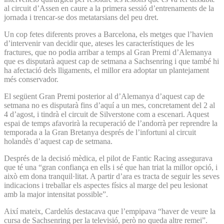
al circuit d’Assen en caure a la primera sessió d’entrenaments de la
jornada i trencar-se dos metatarsians del peu dret.
Un cop fetes diferents proves a Barcelona, els metges que l’havien
d’intervenir van decidir que, ateses les característiques de les
fractures, que no podia arribar a temps al Gran Premi d’Alemanya
que es disputarà aquest cap de setmana a Sachsenring i que també hi
ha afectació dels lligaments, el millor era adoptar un plantejament
més conservador.
El següent Gran Premi posterior al d’Alemanya d’aquest cap de
setmana no es disputarà fins d’aquí a un mes, concretament del 2 al
4 d’agost, i tindrà el circuit de Silverstone com a escenari. Aquest
espai de temps afavorirà la recuperació de l’andorrà per reprendre la
temporada a la Gran Bretanya després de l’infortuni al circuit
holandès d’aquest cap de setmana.
Després de la decisió mèdica, el pilot de Fantic Racing assegurava
que té una “gran confiança en ells i sé que han triat la millor opció, i
això em dona tranquil·litat. A partir d’ara es tracta de seguir les seves
indicacions i treballar els aspectes físics al marge del peu lesionat
amb la major intensitat possible”.
Així mateix, Cardelús destacava que l’empipava “haver de veure la
cursa de Sachsenring per la televisió, però no queda altre remei”.