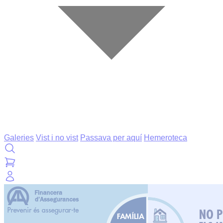
Galeries
Vist i no vist
Passava per aquí
Hemeroteca