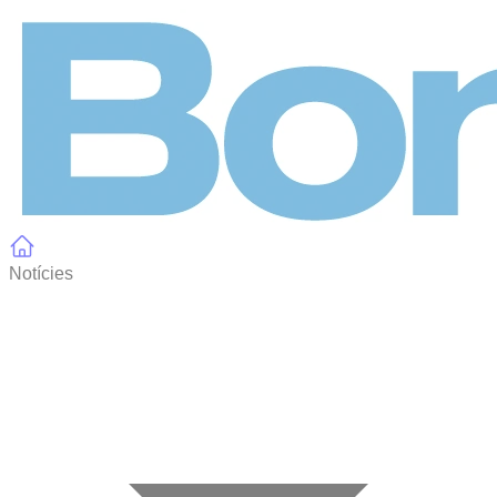
Panell de gestió de galetes
Notícies