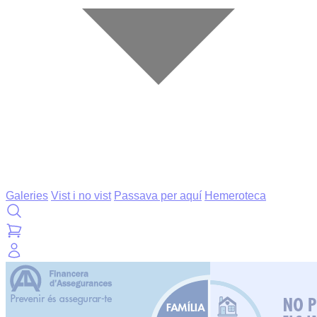
Galeries
Vist i no vist
Passava per aquí
Hemeroteca