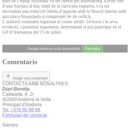
pilot de l’equip Stylobike va ser operat pel traumatòleg Xavier Mir
d’una fractura al terç mitjà de la clavícula esquerra, i va ser
necessària una reducció oberta d’aquesta amb la fixació interna amb
una placa bloquejada a compressió de sis orificis.
L’andorrà romandrà ingressat al centre mèdic 24 hores i la seva
evolució, i posterior seguiment, determinarà si pot participar en el
GP d’Alemanya del 15 de juliol.
Permetre
Google Adsense està deshabilitat.
Comentaris
Afegir nou comentari
CONTACTA AMB NOSALTRES
Diari Bondia
Callaueta, 4, 1r
AD500 Andorra la Vella
Principat d'Andorra
Tel. +376 80 88 88
Formulari de contacte
Serveis