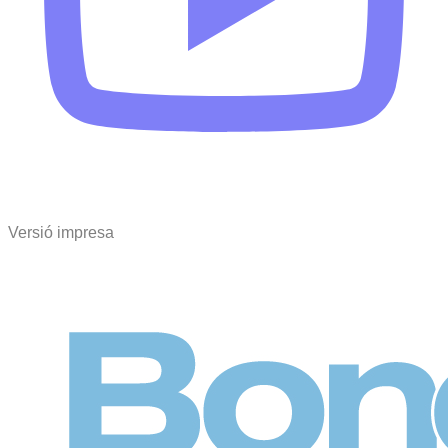
Versió impresa