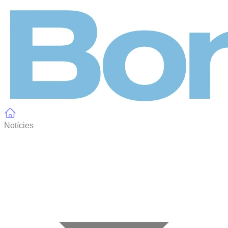
Panell de gestió de galetes
Notícies