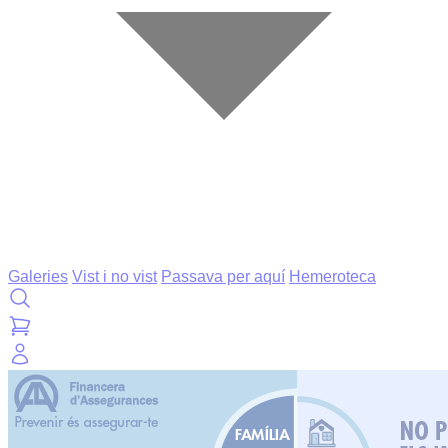
Galeries
Vist i no vist
Passava per aquí
Hemeroteca