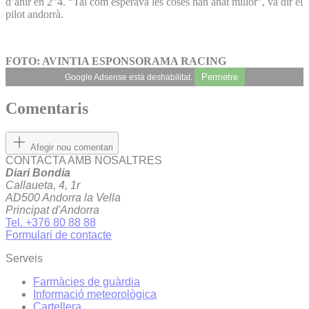
d’ahir en 2”4. “Tal com esperava les coses han anat millor”, va dir el
pilot andorrà.
FOTO: AVINTIA ESPONSORAMA RACING
Permetre
Google Adsense està deshabilitat.
Comentaris
Afegir nou comentari
CONTACTA AMB NOSALTRES
Diari Bondia
Callaueta, 4, 1r
AD500 Andorra la Vella
Principat d'Andorra
Tel. +376 80 88 88
Formulari de contacte
Serveis
Farmàcies de guàrdia
Informació meteorològica
Cartellera