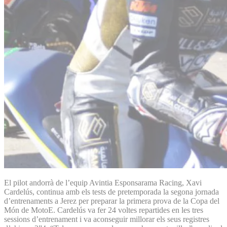
El pilot andorrà de l’equip Avintia Esponsarama Racing, Xavi
Cardelús, continua amb els tests de pretemporada la segona jornada
d’entrenaments a Jerez per preparar la primera prova de la Copa del
Món de MotoE. Cardelús va fer 24 voltes repartides en les tres
sessions d’entrenament i va aconseguir millorar els seus registres